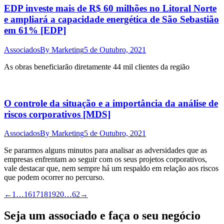
EDP investe mais de R$ 60 milhões no Litoral Norte
e ampliará a capacidade energética de São Sebastião
em 61% [EDP]
Associados
By
Marketing
5 de Outubro, 2021
As obras beneficiarão diretamente 44 mil clientes da região
O controle da situação e a importância da análise de
riscos corporativos [MDS]
Associados
By
Marketing
5 de Outubro, 2021
Se pararmos alguns minutos para analisar as adversidades que as
empresas enfrentam ao seguir com os seus projetos corporativos,
vale destacar que, nem sempre há um respaldo em relação aos riscos
que podem ocorrer no percurso.
←
1
…
16
17
18
19
20
…
62
→
Seja um associado e faça o seu negócio