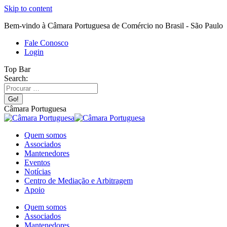
Skip to content
Bem-vindo à Câmara Portuguesa de Comércio no Brasil - São Paulo
Fale Conosco
Login
Top Bar
Search:
Câmara Portuguesa
Quem somos
Associados
Mantenedores
Eventos
Notícias
Centro de Mediação e Arbitragem
Apoio
Quem somos
Associados
Mantenedores