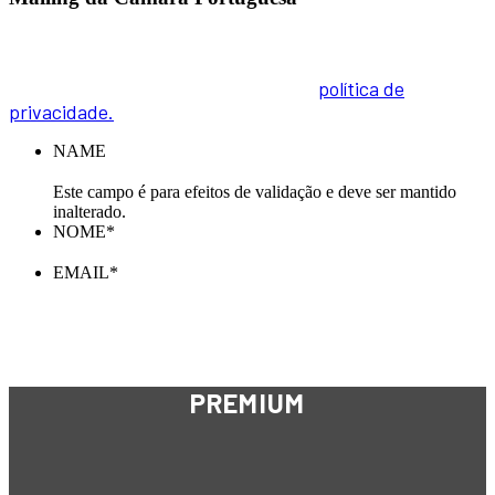
Inscreva-se na nossa Newsletter e receba todas as
novidades. Para informações sobre como tratamos os
seus dados pessoais, acesse a nossa
política de
privacidade.
NAME
Este campo é para efeitos de validação e deve ser mantido
inalterado.
NOME
*
EMAIL
*
PREMIUM