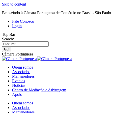
Skip to content
Bem-vindo à Câmara Portuguesa de Comércio no Brasil - São Paulo
Fale Conosco
Login
Top Bar
Search:
Câmara Portuguesa
Quem somos
Associados
Mantenedores
Eventos
Notícias
Centro de Mediação e Arbitragem
Apoio
Quem somos
Associados
Mantenedores