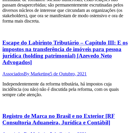
passam desapercebidas; são permanentemente escrutinadas pelos
diversos núcleos de interesse que circundam as organizações (os
stakeholders), que ora se manifestam de modo ostensivo e ora de
forma mais discreta.
Escape do Labirinto Tributário – Capítulo III: E os
impostos na transferência de imóveis para pessoa
jurídica (holding patrimonial) [Azevedo Neto
Advogados]
Associados
By
Marketing
5 de Outubro, 2021
Independentemente da reforma tributária, há impostos cuja
incidência (ou não) não é discutida pela reforma, com os quais
sempre cabe atenção.
Registro de Marca no Brasil e no Exterior [RF
Consultoria Aduaneira, Jurídica e Contábil]