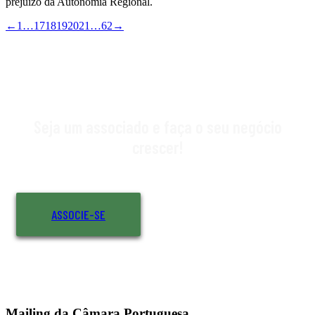
prejuízo da Autonomia Regional.
←
1
…
17
18
19
20
21
…
62
→
Seja um associado e faça o seu negócio
crescer!
ASSOCIE-SE
Mailing da Câmara Portuguesa