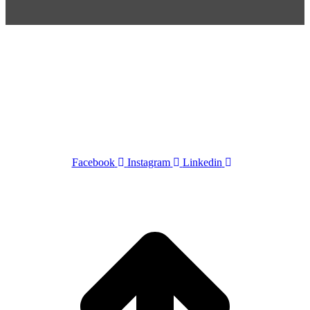
POR+ Câmara Portuguesa –
R. Cincinato Braga, 434 – Bela
Vista
CEP 01333-010 –
São Paulo-SP –
Tel +55 11 4508-5223 – Cel
+55 11 97734-6666
SIGA-NOS
Facebook
Instagram
Linkedin