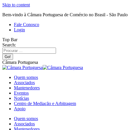
Skip to content
Bem-vindo à Câmara Portuguesa de Comércio no Brasil - São Paulo
Fale Conosco
Login
Top Bar
Search:
Câmara Portuguesa
Quem somos
Associados
Mantenedores
Eventos
Notícias
Centro de Mediação e Arbitragem
Apoio
Quem somos
Associados
Mantenedores