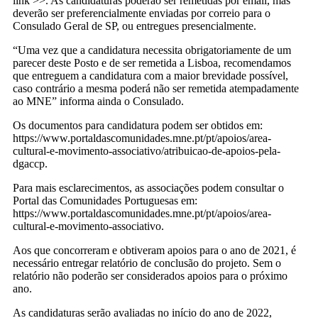
link >>. As candidaturas poderão ser remetidas por email, mas
deverão ser preferencialmente enviadas por correio para o
Consulado Geral de SP, ou entregues presencialmente.
“Uma vez que a candidatura necessita obrigatoriamente de um
parecer deste Posto e de ser remetida a Lisboa, recomendamos
que entreguem a candidatura com a maior brevidade possível,
caso contrário a mesma poderá não ser remetida atempadamente
ao MNE” informa ainda o Consulado.
Os documentos para candidatura podem ser obtidos em:
https://www.portaldascomunidades.mne.pt/pt/apoios/area-
cultural-e-movimento-associativo/atribuicao-de-apoios-pela-
dgaccp.
Para mais esclarecimentos, as associações podem consultar o
Portal das Comunidades Portuguesas em:
https://www.portaldascomunidades.mne.pt/pt/apoios/area-
cultural-e-movimento-associativo.
Aos que concorreram e obtiveram apoios para o ano de 2021, é
necessário entregar relatório de conclusão do projeto. Sem o
relatório não poderão ser considerados apoios para o próximo
ano.
As candidaturas serão avaliadas no início do ano de 2022,