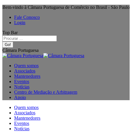
Bem-vindo à Câmara Portuguesa de Comércio no Brasil - São Paulo
Fale Conosco
Login
Top Bar
Câmara Portuguesa
Quem somos
Associados
Mantenedores
Eventos
Notícias
Centro de Mediação e Arbitragem
Apoio
Quem somos
Associados
Mantenedores
Eventos
Notícias