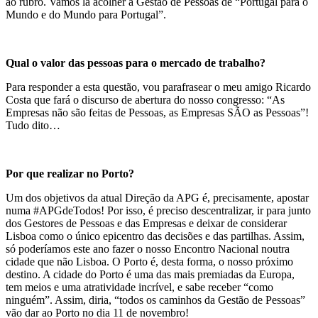
ao rubro. Vamos lá acolher a Gestão de Pessoas de “Portugal para o
Mundo e do Mundo para Portugal”.
Qual o valor das pessoas para o mercado de trabalho?
Para responder a esta questão, vou parafrasear o meu amigo Ricardo
Costa que fará o discurso de abertura do nosso congresso: “As
Empresas não são feitas de Pessoas, as Empresas SÃO as Pessoas”!
Tudo dito…
Por que realizar no Porto?
Um dos objetivos da atual Direção da APG é, precisamente, apostar
numa #APGdeTodos! Por isso, é preciso descentralizar, ir para junto
dos Gestores de Pessoas e das Empresas e deixar de considerar
Lisboa como o único epicentro das decisões e das partilhas. Assim,
só poderíamos este ano fazer o nosso Encontro Nacional noutra
cidade que não Lisboa. O Porto é, desta forma, o nosso próximo
destino. A cidade do Porto é uma das mais premiadas da Europa,
tem meios e uma atratividade incrível, e sabe receber “como
ninguém”. Assim, diria, “todos os caminhos da Gestão de Pessoas”
vão dar ao Porto no dia 11 de novembro!