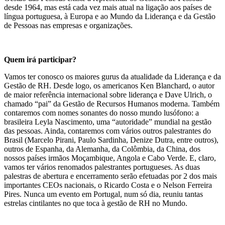
desde 1964, mas está cada vez mais atual na ligação aos países de
língua portuguesa, à Europa e ao Mundo da Liderança e da Gestão
de Pessoas nas empresas e organizações.
Quem irá participar?
Vamos ter conosco os maiores gurus da atualidade da Liderança e da
Gestão de RH. Desde logo, os americanos Ken Blanchard, o autor
de maior referência internacional sobre liderança e Dave Ulrich, o
chamado “pai” da Gestão de Recursos Humanos moderna. Também
contaremos com nomes sonantes do nosso mundo lusófono: a
brasileira Leyla Nascimento, uma “autoridade” mundial na gestão
das pessoas. Ainda, contaremos com vários outros palestrantes do
Brasil (Marcelo Pirani, Paulo Sardinha, Denize Dutra, entre outros),
outros de Espanha, da Alemanha, da Colômbia, da China, dos
nossos países irmãos Moçambique, Angola e Cabo Verde. E, claro,
vamos ter vários renomados palestrantes portugueses. As duas
palestras de abertura e encerramento serão efetuadas por 2 dos mais
importantes CEOs nacionais, o Ricardo Costa e o Nelson Ferreira
Pires. Nunca um evento em Portugal, num só dia, reuniu tantas
estrelas cintilantes no que toca à gestão de RH no Mundo.