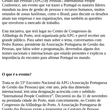
Gestão das Pessoas (APG) by Pessoas | International People
Conference, um evento que vai trazer a Portugal os maiores líderes
mundiais na área de gestão de pessoas e recursos humanos, muitos
oriundos de zonas lusófonas, como o Brasil, para discutir os desafios
atuais nas empresas e nas organizações, mas também as questões
que envolvem o mercado de trabalho.
Esta iniciativa, que terá lugar no Centro de Congressos da
Alfândega do Porto, será organizada pela APG e prevê receber um
grande público. Para saber mais sobre o tema, conversamos com
Pedro Ramos, presidente da Associação Portuguesa de Gestão das
Pessoas, que falou sobre a programação, desvendou alguns dos
nomes nacionais e internacionais que estarão presentes e explicou a
importância do encontro para afirmar Portugal no mundo.
O que é o evento?
Trata-se do 53º Encontro Nacional da APG (Associação Portuguesa
de Gestão das Pessoas) que, este ano, pela dua dimensão
internacional, tem uma designação acrescida com o subtítulo
“International People Conferece”. Decorrerá no dia 11 de novembro
na premiada cidade do Porto, mais concretamente, no Centro de
Congressos da Alfândega do Porto. A Associação Portuguesa de
Gestão das Pessoas existe a representar os Gestores de Pessoas