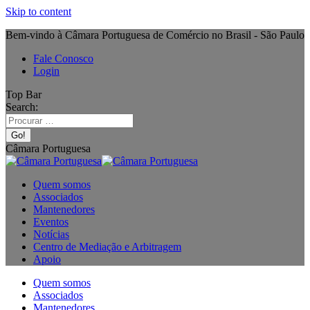
Skip to content
Bem-vindo à Câmara Portuguesa de Comércio no Brasil - São Paulo
Fale Conosco
Login
Top Bar
Search:
Câmara Portuguesa
Quem somos
Associados
Mantenedores
Eventos
Notícias
Centro de Mediação e Arbitragem
Apoio
Quem somos
Associados
Mantenedores