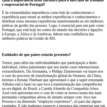
Qual a importância deste encontro para o mercado de trabalho
e empresarial de Portugal?
É de extraordinária importância como hub de conhecimento e
experiência para reunir as melhor experiências e conhecimentos e
distribuir essas mesmas experiências transformando-as em melhores
práticas de gestão das pessoas. Logo, é essencial para um país como
Portugal, que está hoje no centro do mundo das decisões e ligações
à Europa, a África e às Américas, liderar esta confluência das
melhores práticas da Gestão de RH.
Entidades de que países estarão presentes?
Temos, para além das individualidades que participação a título
individual, vários palestrantes que nos trarão cases internacionais
extraordinários. Da Alemanha, o Philipp Zimmerman vai trazer-nos
o case do processo de transformação global da Siemens, da China,
teremos a Renata Thiebaut que apresentará o que a super renomada
Alibaba está a fazer no que toca à transformação das competências
na era digital, do Brasil, a Camila Almeida da Companhia Aérea
Azul vem apresentar-nos o case de como se tornou numa das mais
premiadas companhias aéreas do mundo sempre com foco nas
Pessoas e na dimensão “employee experience”, só para dar alguns
exemplos. E não podemos esquecer a presença das empresas que em