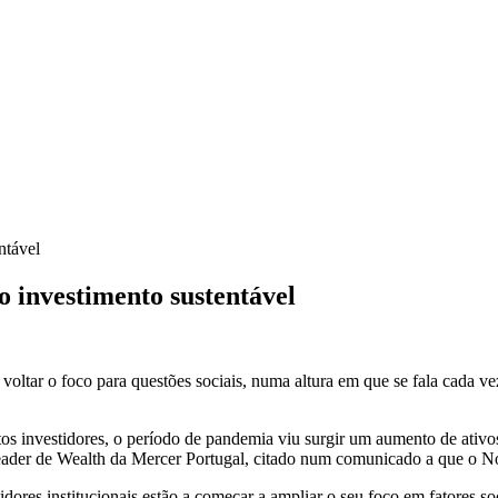
ntável
o investimento sustentável
 voltar o foco para questões sociais, numa altura em que se fala cada v
investidores, o período de pandemia viu surgir um aumento de ativos
eader de Wealth da Mercer Portugal, citado num comunicado a que o No
ores institucionais estão a começar a ampliar o seu foco em fatores soc