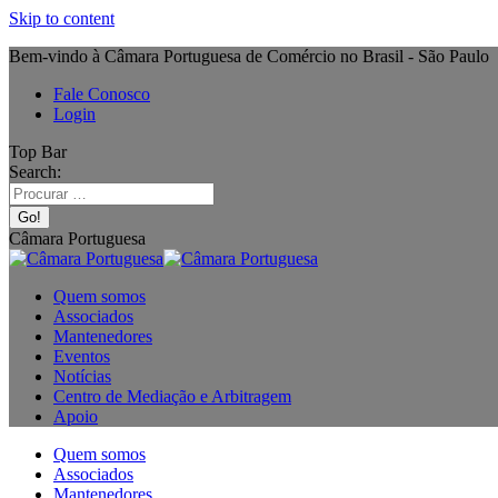
Skip to content
Bem-vindo à Câmara Portuguesa de Comércio no Brasil - São Paulo
Fale Conosco
Login
Top Bar
Search:
Câmara Portuguesa
Quem somos
Associados
Mantenedores
Eventos
Notícias
Centro de Mediação e Arbitragem
Apoio
Quem somos
Associados
Mantenedores