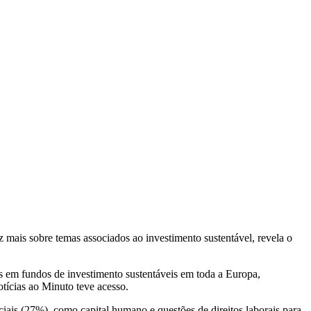
ez mais sobre temas associados ao investimento sustentável, revela o
 em fundos de investimento sustentáveis em toda a Europa,
tícias ao Minuto teve acesso.
iais (27%), como capital humano e questões de direitos laborais para