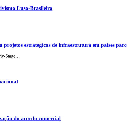
ivismo Luso-Brasileiro
 projetos estratégicos de infraestrutura em países parc
rly-Stage…
nacional
zação do acordo comercial