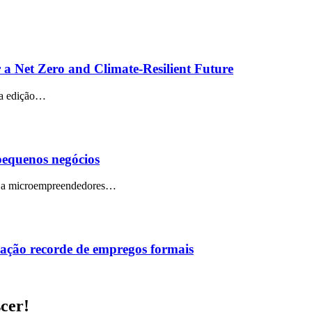
 a Net Zero and Climate-Resilient Future
ua edição…
 pequenos negócios
do a microempreendedores…
iação recorde de empregos formais
scer!