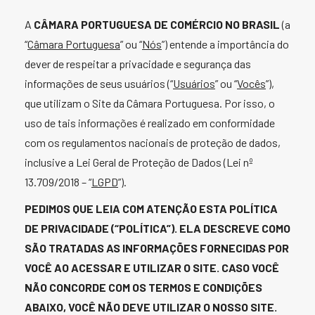
A
CÂMARA PORTUGUESA DE COMÉRCIO NO BRASIL
(a
“
Câmara Portuguesa
” ou “
Nós
”) entende a importância do
dever de respeitar a privacidade e segurança das
informações de seus usuários (“
Usuários
” ou “
Vocês
”),
que utilizam o Site da Câmara Portuguesa. Por isso, o
uso de tais informações é realizado em conformidade
com os regulamentos nacionais de proteção de dados,
inclusive a Lei Geral de Proteção de Dados (Lei nº
13.709/2018 – “
LGPD
”).
PEDIMOS QUE LEIA COM ATENÇÃO ESTA POLÍTICA
DE PRIVACIDADE (“POLÍTICA”). ELA DESCREVE COMO
SÃO TRATADAS AS INFORMAÇÕES FORNECIDAS POR
VOCÊ AO ACESSAR E UTILIZAR O SITE. CASO VOCÊ
NÃO CONCORDE COM OS TERMOS E CONDIÇÕES
ABAIXO, VOCÊ NÃO DEVE UTILIZAR O NOSSO SITE.