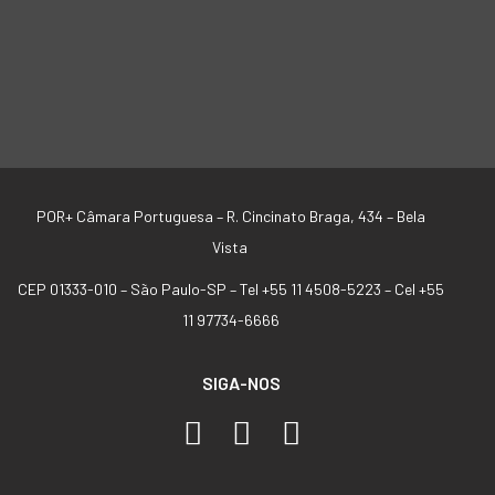
POR+ Câmara Portuguesa –
R. Cincinato Braga, 434 – Bela
Vista
CEP 01333-010 –
São Paulo-SP –
Tel +55 11 4508-5223 – Cel +55
11 97734-6666
SIGA-NOS