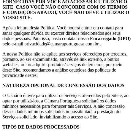
FORNECIDAS POR VOCÊ AO ACESSAR E UTILIZAR O
SITE. CASO VOCÊ NÃO CONCORDE COM OS TERMOS
E CONDIÇÕES ABAIXO, VOCÊ NÃO DEVE UTILIZAR O
NOSSO SITE.
Após a leitura desta Política, Você poderá entrar em contato para
sanar qualquer dúvida ou exercer direitos relacionados aos seus
dados pessoais. Para isso, basta contatar nosso
Encarregado (DPO)
pelo e-mail
privacidade@camaraportuguesa.com.br
.
A nossa Política não se aplica aos serviços oferecidos por terceiros,
portanto, ao ser encaminhado, através de link externo, a outros
websites, ou ao adquirir produtos/serviços de terceiros, por meio
deste Site, recomendamos a análise cautelosa das políticas de
privacidade destes.
NATUREZA OPCIONAL DE CONCESSÃO DOS DADOS
O Usuário é livre para utilizar os Serviços oferecidos pelo Site e, ao
optar por utilizá-los, a Câmara Portuguesa solicitará os dados
mínimos necessários para fornecer tais Serviços. A não concessão
desses dados mínimos solicitados impossibilitará a prestação do
Serviços solicitado, inviabilizando o acesso ao Site.
TIPOS DE DADOS PROCESSADOS