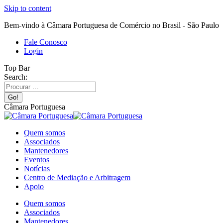
Skip to content
Bem-vindo à Câmara Portuguesa de Comércio no Brasil - São Paulo
Fale Conosco
Login
Top Bar
Search:
Câmara Portuguesa
Quem somos
Associados
Mantenedores
Eventos
Notícias
Centro de Mediação e Arbitragem
Apoio
Quem somos
Associados
Mantenedores