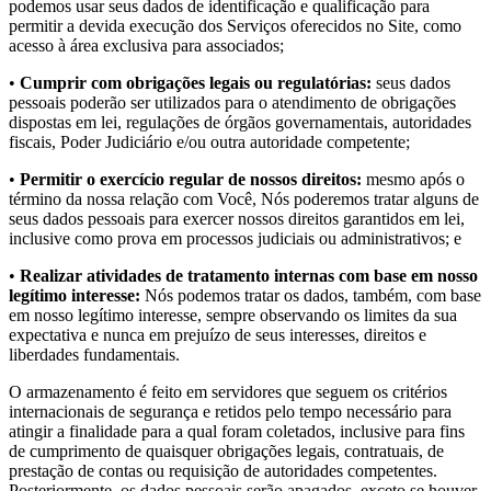
podemos usar seus dados de identificação e qualificação para
permitir a devida execução dos Serviços oferecidos no Site, como
acesso à área exclusiva para associados;
•
Cumprir com obrigações legais ou regulatórias:
seus dados
pessoais poderão ser utilizados para o atendimento de obrigações
dispostas em lei, regulações de órgãos governamentais, autoridades
fiscais, Poder Judiciário e/ou outra autoridade competente;
•
Permitir o exercício regular de nossos direitos:
mesmo após o
término da nossa relação com Você, Nós poderemos tratar alguns de
seus dados pessoais para exercer nossos direitos garantidos em lei,
inclusive como prova em processos judiciais ou administrativos; e
•
Realizar atividades de tratamento internas com base em nosso
legítimo interesse:
Nós podemos tratar os dados, também, com base
em nosso legítimo interesse, sempre observando os limites da sua
expectativa e nunca em prejuízo de seus interesses, direitos e
liberdades fundamentais.
O armazenamento é feito em servidores que seguem os critérios
internacionais de segurança e retidos pelo tempo necessário para
atingir a finalidade para a qual foram coletados, inclusive para fins
de cumprimento de quaisquer obrigações legais, contratuais, de
prestação de contas ou requisição de autoridades competentes.
Posteriormente, os dados pessoais serão apagados, exceto se houver