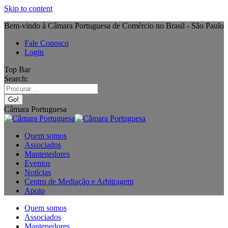
Skip to content
Bem-vindo à Câmara Portuguesa de Comércio no Brasil - São Paulo
Fale Conosco
Login
Top Bar
Search:
Câmara Portuguesa
Quem somos
Associados
Mantenedores
Eventos
Notícias
Centro de Mediação e Arbitragem
Apoio
Quem somos
Associados
Mantenedores