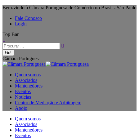
Bem-vindo à Câmara Portuguesa de Comércio no Brasil - São Paulo
Fale Conosco
Login
Top Bar
Câmara Portuguesa
Quem somos
Associados
Mantenedores
Eventos
Notícias
Centro de Mediação e Arbitragem
Apoio
Quem somos
Associados
Mantenedores
Eventos