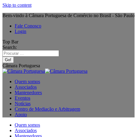
Skip to content
Bem-vindo à Câmara Portuguesa de Comércio no Brasil - São Paulo
Fale Conosco
Login
Top Bar
Search:
Câmara Portuguesa
Quem somos
Associados
Mantenedores
Eventos
Notícias
Centro de Mediação e Arbitragem
Apoio
Quem somos
Associados
Mantenedores