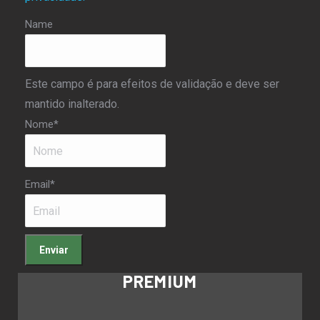
Name
Este campo é para efeitos de validação e deve ser
mantido inalterado.
Nome
*
Email
*
PREMIUM