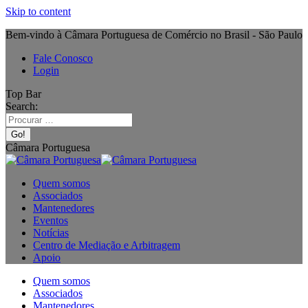
Skip to content
Bem-vindo à Câmara Portuguesa de Comércio no Brasil - São Paulo
Fale Conosco
Login
Top Bar
Search:
Câmara Portuguesa
Quem somos
Associados
Mantenedores
Eventos
Notícias
Centro de Mediação e Arbitragem
Apoio
Quem somos
Associados
Mantenedores