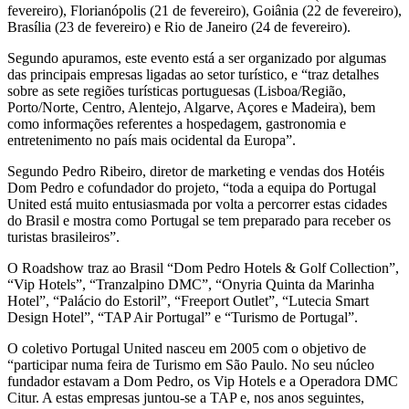
fevereiro), Florianópolis (21 de fevereiro), Goiânia (22 de fevereiro),
Brasília (23 de fevereiro) e Rio de Janeiro (24 de fevereiro).
Segundo apuramos, este evento está a ser organizado por algumas
das principais empresas ligadas ao setor turístico, e “traz detalhes
sobre as sete regiões turísticas portuguesas (Lisboa/Região,
Porto/Norte, Centro, Alentejo, Algarve, Açores e Madeira), bem
como informações referentes a hospedagem, gastronomia e
entretenimento no país mais ocidental da Europa”.
Segundo Pedro Ribeiro, diretor de marketing e vendas dos Hotéis
Dom Pedro e cofundador do projeto, “toda a equipa do Portugal
United está muito entusiasmada por volta a percorrer estas cidades
do Brasil e mostra como Portugal se tem preparado para receber os
turistas brasileiros”.
O Roadshow traz ao Brasil “Dom Pedro Hotels & Golf Collection”,
“Vip Hotels”, “Tranzalpino DMC”, “Onyria Quinta da Marinha
Hotel”, “Palácio do Estoril”, “Freeport Outlet”, “Lutecia Smart
Design Hotel”, “TAP Air Portugal” e “Turismo de Portugal”.
O coletivo Portugal United nasceu em 2005 com o objetivo de
“participar numa feira de Turismo em São Paulo. No seu núcleo
fundador estavam a Dom Pedro, os Vip Hotels e a Operadora DMC
Citur. A estas empresas juntou-se a TAP e, nos anos seguintes,