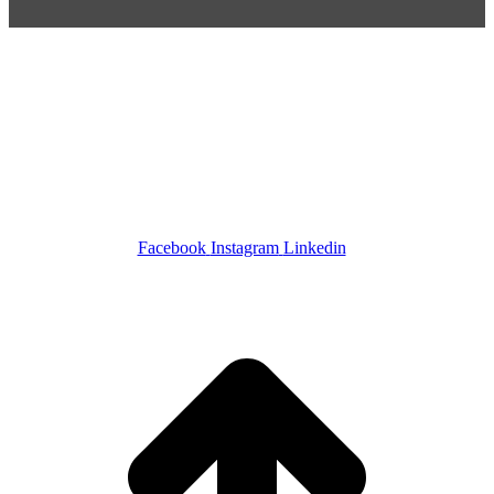
POR+ Câmara Portuguesa –
R. Cincinato Braga, 434 – Bela
Vista
CEP 01333-010 –
São Paulo-SP –
Tel +55 11 4508-5223 – Cel
+55 11 97734-6666
SIGA-NOS
Facebook
Instagram
Linkedin