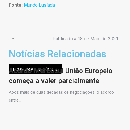
Fonte:
Mundo Lusíada
Publicado a
18 de Maio de 2021
Notícias Relacionadas
Acordo Mercosul União Europeia
ECONOMIA E NEGÓCIOS
de
começa a valer parcialmente
Após mais de duas décadas de negociações, o acordo
entre…