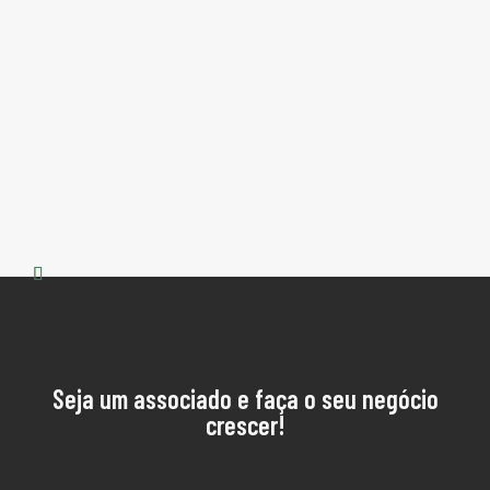
C
p
[
A 
pr
Seja um associado e faça o seu negócio
crescer!