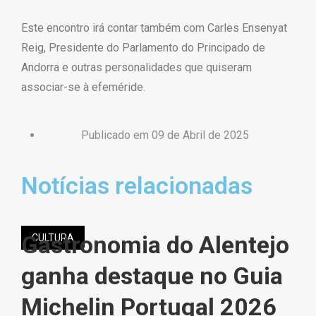
Este encontro irá contar também com Carles Ensenyat
Reig, Presidente do Parlamento do Principado de
Andorra e outras personalidades que quiseram
associar-se à efeméride.
Publicado em
09 de Abril de 2025
Notícias relacionadas
Gastronomia do Alentejo
C
CULTURA
ganha destaque no Guia
P
Michelin Portugal 2026
 7 e
A C