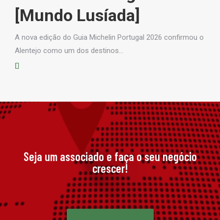
rea
[Mundo Lusíada]
A nova edição do Guia Michelin Portugal 2026 confirmou o
Alentejo como um dos destinos…
Seja um associado e faça o seu negócio
crescer!