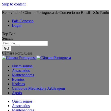
Skip to content
Bem-vindo à Câmara Portuguesa de Comércio no Brasil - São Paulo
Fale Conosco
Login
Top Bar
Search:
Câmara Portuguesa
Quem somos
Associados
Mantenedores
Eventos
Notícias
Centro de Mediação e Arbitragem
Apoio
Quem somos
Associados
Mantenedores