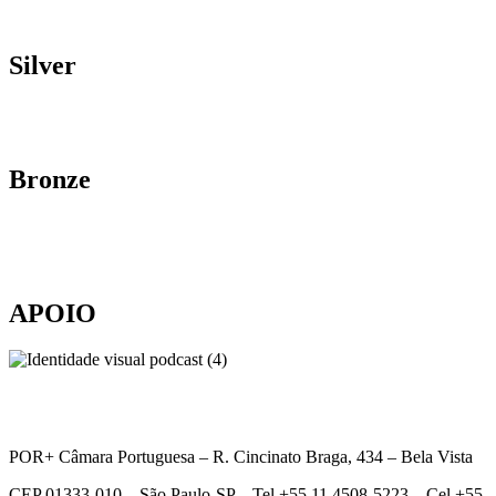
Silver
Bronze
APOIO
POR+ Câmara Portuguesa –
R. Cincinato Braga, 434 – Bela Vista
CEP 01333-010 –
São Paulo-SP –
Tel +55 11 4508-5223 – Cel +55