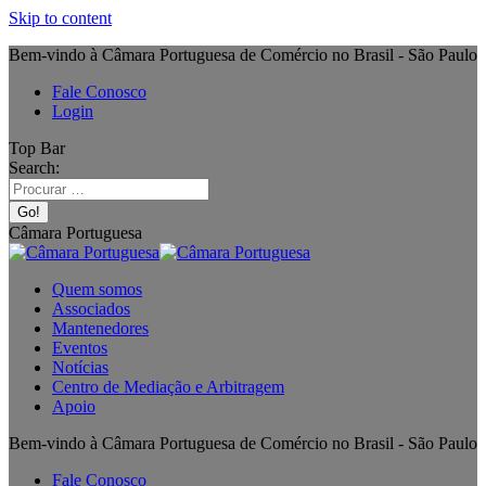
Skip to content
Bem-vindo à Câmara Portuguesa de Comércio no Brasil - São Paulo
Fale Conosco
Login
Top Bar
Search:
Câmara Portuguesa
Quem somos
Associados
Mantenedores
Eventos
Notícias
Centro de Mediação e Arbitragem
Apoio
Bem-vindo à Câmara Portuguesa de Comércio no Brasil - São Paulo
Fale Conosco