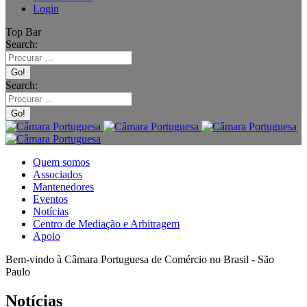
Login
Top Bar
Search:
Search:
Quem somos
Associados
Mantenedores
Eventos
Notícias
Centro de Mediação e Arbitragem
Apoio
Bem-vindo à Câmara Portuguesa de Comércio no Brasil - São
Paulo
Notícias