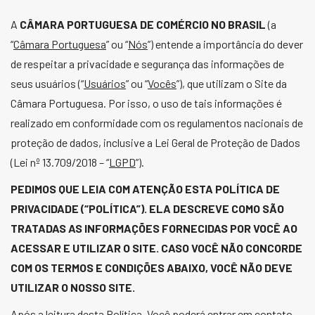
A
CÂMARA PORTUGUESA DE COMÉRCIO NO BRASIL
(a
“
Câmara Portuguesa
” ou “
Nós
”) entende a importância do dever
de respeitar a privacidade e segurança das informações de
seus usuários (“
Usuários
” ou “
Vocês
”), que utilizam o Site da
Câmara Portuguesa. Por isso, o uso de tais informações é
realizado em conformidade com os regulamentos nacionais de
proteção de dados, inclusive a Lei Geral de Proteção de Dados
(Lei nº 13.709/2018 – “
LGPD
”).
PEDIMOS QUE LEIA COM ATENÇÃO ESTA POLÍTICA DE
PRIVACIDADE (“POLÍTICA”). ELA DESCREVE COMO SÃO
TRATADAS AS INFORMAÇÕES FORNECIDAS POR VOCÊ AO
ACESSAR E UTILIZAR O SITE. CASO VOCÊ NÃO CONCORDE
COM OS TERMOS E CONDIÇÕES ABAIXO, VOCÊ NÃO DEVE
UTILIZAR O NOSSO SITE.
Após a leitura desta Política, Você poderá entrar em contato