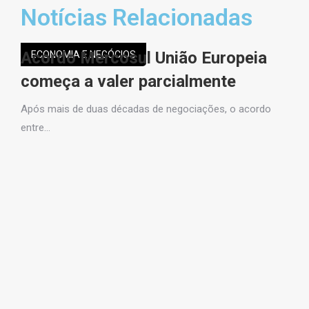
Notícias Relacionadas
Acordo Mercosul União Europeia
C
ECONOMIA E NEGÓCIOS
de
começa a valer parcialmente
p
[
Após mais de duas décadas de negociações, o acordo
entre…
A 
pr