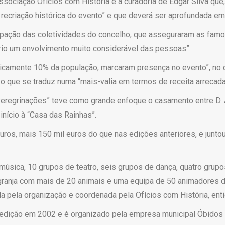
ociação Ofícios com História e a curadoria de Edgar Silva que, 
recriação histórica do evento” e que deverá ser aprofundada e
icipação das coletividades do concelho, que asseguraram as fam
rio um envolvimento muito considerável das pessoas”.
praticamente 10% da população, marcaram presença no evento”, no
 o que se traduz numa “mais-valia em termos de receita arrecada
eregrinações” teve como grande enfoque o casamento entre D. 
início à “Casa das Rainhas”.
uros, mais 150 mil euros do que nas edições anteriores, e jun
sica, 10 grupos de teatro, seis grupos de dança, quatro grupo
uma granja com mais de 20 animais e uma equipa de 50 animadores 
da pela organização e coordenada pela Ofícios com História, ent
edição em 2002 e é organizado pela empresa municipal Óbidos C