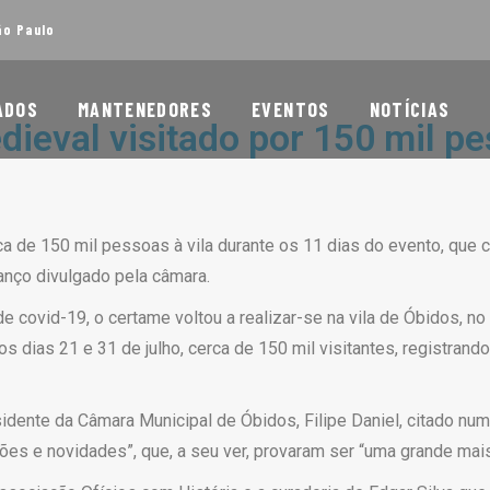
ão Paulo
ADOS
MANTENEDORES
EVENTOS
NOTÍCIAS
ieval visitado por 150 mil pe
a de 150 mil pessoas à vila durante os 11 dias do evento, que c
nço divulgado pela câmara.
 covid-19, o certame voltou a realizar-se na vila de Óbidos, no 
os dias 21 e 31 de julho, cerca de 150 mil visitantes, registra
sidente da Câmara Municipal de Óbidos, Filipe Daniel, citado n
es e novidades”, que, a seu ver, provaram ser “uma grande mais-