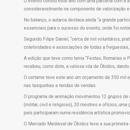
O evento contou este ano com uma parceria com a ass
consideravelmente na componente de valorização e 
No balanço, o autarca destaca ainda “a grande part
essenciais para o sucesso do evento, onde foi notó
Segundo Filipe Daniel, “cerca de mil voluntários, 
coletividades e associações de todas a freguesias,
A edição que teve como tema “Festas, Romarias e P
recebeu, como dote, a valiosa vila de Óbidos, dando 
O certame teve este ano um orçamento de 350 mil e
nas tasquinhas e tendas de vendas.
O programa de animação movimentou 12 grupos de mú
(militar, civil e religioso), 20 mestres e ofícios, 
país participaram numa residência artística promovi
O Mercado Medieval de Óbidos teve a sua primeira 