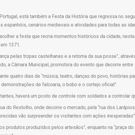
ortugal, está também a Festa da História que regressa no seg
s espanhóis, cenários medievais e atividades para todas as ida
 acolher a festa que recria momentos históricos da cidade, nest
, em 1371.
agança pelas tropas castelhanas e a retoma da sua posse”, atrav
o, a Câmara Municipal, promotora do evento que decorre entre 
ante quatro dias de “música, teatro, danças do povo, histórias pa
demonstrações de falcoaria, o bobo e o cortejo oficial”.
sitantes, haverá um posto de controle com soldados a controlar 
 “rua do Restolho, onde decorre o mercado, pela “rua dos Larápi
orecidas vão surpreender os visitantes com ações inesperadas”
 os produtos produzidos pelos artesãos”, enquanto na “praça do 