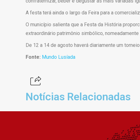
confraternizar, beber e degustar as mais variadas igu
A festa terá ainda o largo da Feira para a comercia
O município salienta que a Festa da História propo
extraordinário patrimônio simbólico, nomeadamente n
De 12 a 14 de agosto haverá diariamente um tornei
Fonte:
Mundo Lusíada
Notícias Relacionadas