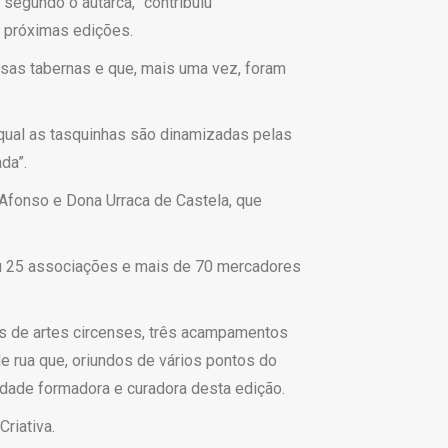
segundo o autarca, “contribuiu
m próximas edições.
osas tabernas e que, mais uma vez, foram
 qual as tasquinhas são dinamizadas pelas
da”.
Afonso e Dona Urraca de Castela, que
tou 25 associações e mais de 70 mercadores
s de artes circenses, três acampamentos
de rua que, oriundos de vários pontos do
idade formadora e curadora desta edição.
riativa.