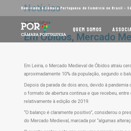
Notícias
Bem-vindo à Câmara Portuguesa de Comércio no Brasil - S
You are here:
Home
Cultura
QUEM SOMOS
ASSOCI
Em Óbidos, Mercado Med
Em Leiria, o Mercado Medieval de Óbidos atraiu cerc
aproximadamente 10% da população, segundo o bala
Depois da parada de dois anos, devido à pandemia de
o formato de abertura continua e que recebeu, entre 
relativamente à edição de 2019.
“O balanço é claramente positivo”, considerou o pre
do Mercado Medieval, marcada por “algumas alteraçõ