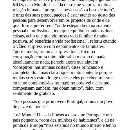
MDS, e ao Mundo Lusíada disse que valoriza muito a
relação humana “porque as pessoas são a base de tudo”,
e uma das suas preocupações é estar atento ao gosto das
pessoas para desenvolverem os projetos de onde e de
qual forma preferirem, “onde estejam bem na sua vida
pessoal e profissional, tem que equilibrar muito as duas
coisas, acho que quando nossa vida familiar é muito
positiva, só beneficia a vida profissional”, referiu citando
o vídeo surpresa e com depoimentos de familiares,
“gostei muito, foi uma surpresa total, foi uma
conspiração contra mim, não sabia mesmo de nada,
absolutamente nada, percebi agora que alguém
‘conspirou’ nas minhas costas”, disse brincando e
completando: “mas claro fiquei muito contente porque
muitas vezes estou longe deles e eles perceberam isso e
eu tento compensá-los no máximo possível e eles me
compensam também, me doam muito”, falou com
sentimento de gratidão.
“São pessoas que promovem Portugal, somos um povo
de paz e de pontes”
José Manuel Dias da Fonseca disse que Portugal é um
país pequeno, “com dez milhões de habitantes”, e ali na
ponta da Europa “mas estamos no mundo inteiro e tenho