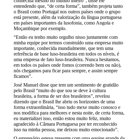
conhecida mesmo no mundo inteiro”, disse ele
entendendo que, “de certa forma”, também projeta tanto
o Brasil como Portugal nos outros países onde o grupo
está presente, além da valorização da língua portuguesa
em países importantes da lusofonia, como Angola e
Moçambique por exemplo.
“Então eu tenho muito orgulho nisso juntamente com
minha equipe por termos construído uma empresa muito
importante, conhecida mundialmente, que tem uma
referência de base luso-brasileira em todos os níveis, é
uma empresa de fato luso-brasileira. Nunca hesitamos,
em todos os países onde fomos (correndo bem ou não),
nós chegamos para ficar para sempre, e assim sempre
ficamos”.
José Manuel disse que tem um sentimento de gratidão
pelo Brasil “muito do que sou se deve à cultura
brasileira, a forma de ser dos brasileiros”, revelou
dizendo que o Brasil lhe abriu os horizontes de uma
forma extraordinária, “isso tudo mexe muito conosco e
nos modifica para melhores e nesta noite, de certa forma,
eu materializei isso, então estou muito feliz, muito
agradecido à Câmara Portuguesa por ter reconhecido
isso na minha pessoa, me deixou muito emocionado”.
O empresário esteve presente com uma equipe grande da