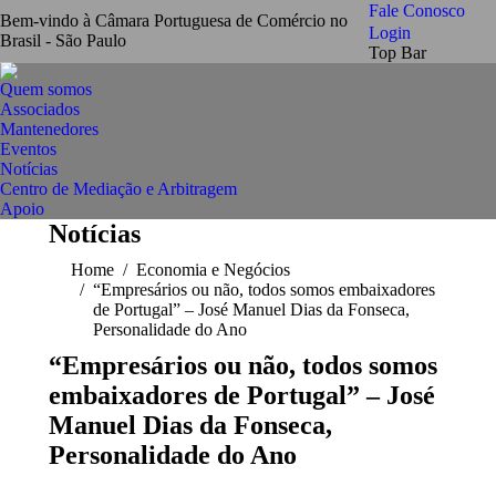
Fale Conosco
Bem-vindo à Câmara Portuguesa de Comércio no
Login
Brasil - São Paulo
Top Bar
Quem somos
Associados
Mantenedores
Eventos
Notícias
Centro de Mediação e Arbitragem
Apoio
Notícias
You are here:
Home
Economia e Negócios
“Empresários ou não, todos somos embaixadores
de Portugal” – José Manuel Dias da Fonseca,
Personalidade do Ano
“Empresários ou não, todos somos
embaixadores de Portugal” – José
Manuel Dias da Fonseca,
Personalidade do Ano