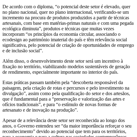
De acordo com o diploma, “o potencial deste setor é elevado, quer
no plano nacional, quer no plano internacional, verificando-se um
incremento na procura de produtos produzidos a partir de técnicas
artesanais, com base em matérias-primas naturais e com uma pegada
ecológica diminuta”, produtos e técnicas que muitas vezes
incorporam “os princípios da economia circular, associando o
ecodesign ao património imaterial do país e têm relevância social
significativa, pelo potencial de criação de oportunidades de emprego
e de inclusão social”.
Além disso, o desenvolvimento deste setor será um incentivo à
fixação no território, viabilizando modelos sustentáveis de geração
de rendimento, especialmente importante no interior do país.
Estas práticas passam também pela “descoberta responsável da
paisagem, pela criação de rotas e percursos e pelo investimento na
divulgação”, assim como pela qualificação do setor e dos artesãos,
que é fundamental para a “preservação e valorização das artes e
ofícios tradicionais”, e para “o estímulo de novas formas de
artesanato e de inovação na produção”.
Apesar de a relevância deste setor ser reconhecida ao longo dos
anos, o Governo entendeu ser “da maior importância reforçar o seu
reconhecimento” devido ao potencial que tem para os territórios,
para a economia e para a cultura nas sociedades contemporâneas.