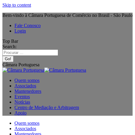
Skip to content
Bem-vindo à Câmara Portuguesa de Comércio no Brasil - São Paulo
Fale Conosco
Login
Top Bar
Search:
Câmara Portuguesa
Quem somos
Associados
Mantenedores
Eventos
Notícias
Centro de Mediação e Arbitragem
Apoio
Quem somos
Associados
Mantenedores