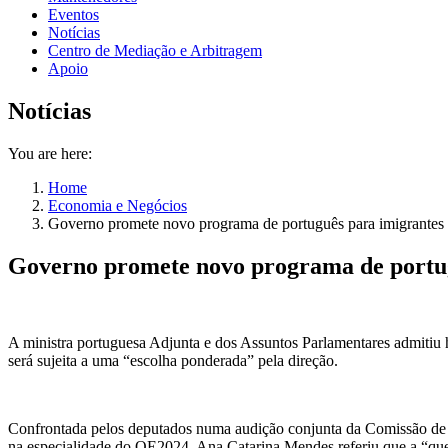
Eventos
Notícias
Centro de Mediação e Arbitragem
Apoio
Notícias
You are here:
Home
Economia e Negócios
Governo promete novo programa de português para imigrantes n
Governo promete novo programa de portug
A ministra portuguesa Adjunta e dos Assuntos Parlamentares admitiu h
será sujeita a uma “escolha ponderada” pela direção.
Confrontada pelos deputados numa audição conjunta da Comissão de A
na especialidade do OE2024, Ana Catarina Mendes referiu que a “ques