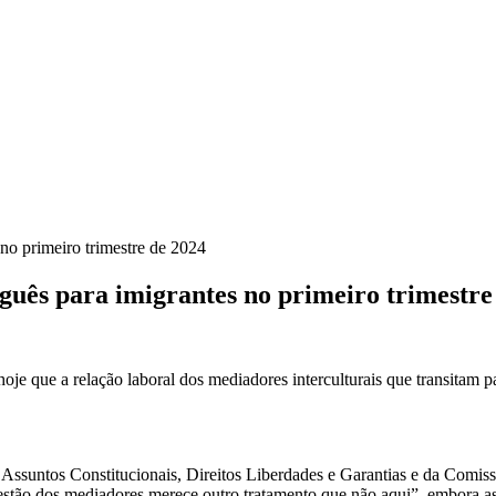
o primeiro trimestre de 2024
uês para imigrantes no primeiro trimestre
oje que a relação laboral dos mediadores interculturais que transitam
ssuntos Constitucionais, Direitos Liberdades e Garantias e da Comiss
tão dos mediadores merece outro tratamento que não aqui”, embora ass