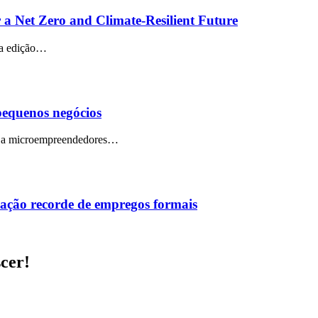
 a Net Zero and Climate-Resilient Future
ua edição…
 pequenos negócios
do a microempreendedores…
iação recorde de empregos formais
scer!