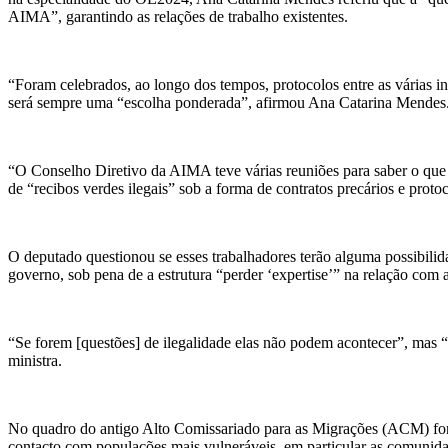
AIMA”, garantindo as relações de trabalho existentes.
“Foram celebrados, ao longo dos tempos, protocolos entre as várias i
será sempre uma “escolha ponderada”, afirmou Ana Catarina Mendes
“O Conselho Diretivo da AIMA teve várias reuniões para saber o que f
de “recibos verdes ilegais” sob a forma de contratos precários e pro
O deputado questionou se esses trabalhadores terão alguma possibilid
governo, sob pena de a estrutura “perder ‘expertise’” na relação com 
“Se forem [questões] de ilegalidade elas não podem acontecer”, mas “
ministra.
No quadro do antigo Alto Comissariado para as Migrações (ACM) foram
contacto com populações mais vulneráveis, em particular as comunida