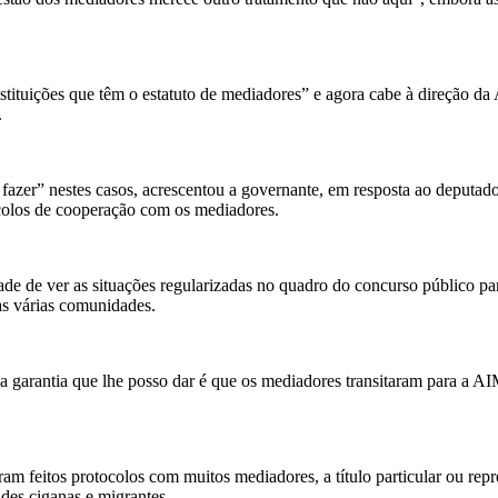
nstituições que têm o estatuto de mediadores” e agora cabe à direção da
.
azer” nestes casos, acrescentou a governante, em resposta ao deputado
tocolos de cooperação com os mediadores.
ade de ver as situações regularizadas no quadro do concurso público p
as várias comunidades.
a garantia que lhe posso dar é que os mediadores transitaram para a AIM
 feitos protocolos com muitos mediadores, a título particular ou repre
des ciganas e migrantes.