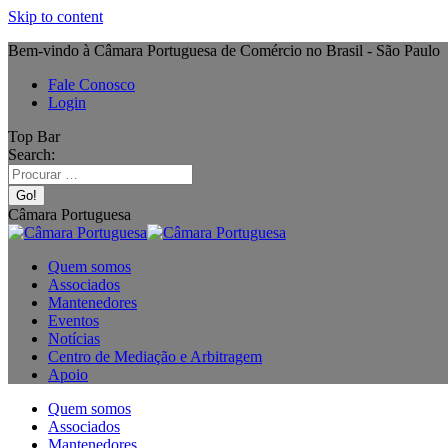
Skip to content
Bem-vindo à Câmara Portuguesa de Comércio no Brasil - São Paulo
Fale Conosco
Login
Top Bar
Search:
Câmara Portuguesa
Quem somos
Associados
Mantenedores
Eventos
Notícias
Centro de Mediação e Arbitragem
Apoio
Quem somos
Associados
Mantenedores