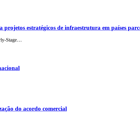
 projetos estratégicos de infraestrutura em países parc
rly-Stage…
nacional
zação do acordo comercial