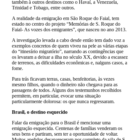
também à outros destinos como o Havaí, a Venezuela,
Trinidad e Tobago, entre outros.
A realidade da emigração em São Roque do Faial, tem
estado no centro do projeto “Memórias de S. Roque do
Faial- As vozes dos emigrantes”, que nasceu no ano 2013.
A investigação levada a cabo desde então tem dado voz a
exemplos concretos de quem viveu na pele as várias etapas
do “itinerário migratório”, narrando as contingências que
os levaram a deixar a ilha no século XX, devido a escassez
de terrenos, as dificuldades econômicas e, nalguns casos, a
fome.
Para trás ficavam terras, casas, benfeitorias, às vezes
mesmo filhos, quando o dinheiro não chegava para as
passagens de todos. Alguns dos testemunhos recolhidos
permitem, em particular, evocar uma situação
particularmente dolorosa: os que nunca regressaram.
Brasil, o destino esquecido
Falar da emigração para o Brasil é mencionar uma
emigração esquecida. Centenas de famílias venderam os
seus bens e partiram, sem ter a oportunidade de voltar.
Muitos apelidos desapareceram por completo da vila de S.