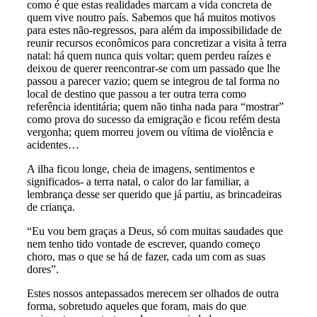
como é que estas realidades marcam a vida concreta de
quem vive noutro país. Sabemos que há muitos motivos
para estes não-regressos, para além da impossibilidade de
reunir recursos econômicos para concretizar a visita à terra
natal: há quem nunca quis voltar; quem perdeu raízes e
deixou de querer reencontrar-se com um passado que lhe
passou a parecer vazio; quem se integrou de tal forma no
local de destino que passou a ter outra terra como
referência identitária; quem não tinha nada para “mostrar”
como prova do sucesso da emigração e ficou refém desta
vergonha; quem morreu jovem ou vítima de violência e
acidentes…
A ilha ficou longe, cheia de imagens, sentimentos e
significados- a terra natal, o calor do lar familiar, a
lembrança desse ser querido que já partiu, as brincadeiras
de criança.
“Eu vou bem graças a Deus, só com muitas saudades que
nem tenho tido vontade de escrever, quando começo
choro, mas o que se há de fazer, cada um com as suas
dores”.
Estes nossos antepassados merecem ser olhados de outra
forma, sobretudo aqueles que foram, mais do que