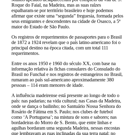
Roque do Faial, na Madeira, mas as suas raízes
espalharam-se por território brasileiro e hoje podemos
afirmar que existe uma “segunda” freguesia, formada pelos
seus emigrantes e descendentes na cidade de Osasco, a 5ª
maior do Estado de São Paulo.
Os registros de requerimentos de passaportes para o Brasil
de 1872 a 1924 revelam que o país latino-americano foi o
principal destino na época citada, com um total 111
requerimentos.
Entre os anos 1950 e 1960 do século XX, com base na
informação relativa às fichas consulares do Consulado do
Brasil no Funchal e nos registros de estrangeiros no Brasil,
rumaram ao país sul-americano aproximadamente 380
pessoas – 114 eram menores de idade.
A influência madeirense está presente ao longo de todo o
país: nas padarias; na vida cultural; nas Casas da Madeira,
onde se dança o bailinho; no Santuário Nossa Senhora do
Rosário de Fátima em S. Paulo; nos clubes de futebol
como ‘A Portuguesa’; na mistura de sons e sabores; nas
bordadeiras do Morro de S. Bento, que entre linhas e
agulhas bordaram uma segunda Madeira, nessas encostas
que lembravam as ruas inclinadas da sua terra natal; no