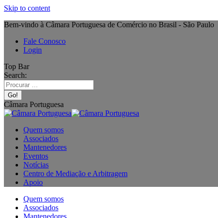
Skip to content
Bem-vindo à Câmara Portuguesa de Comércio no Brasil - São Paulo
Fale Conosco
Login
Top Bar
Search:
Câmara Portuguesa
Quem somos
Associados
Mantenedores
Eventos
Notícias
Centro de Mediação e Arbitragem
Apoio
Quem somos
Associados
Mantenedores