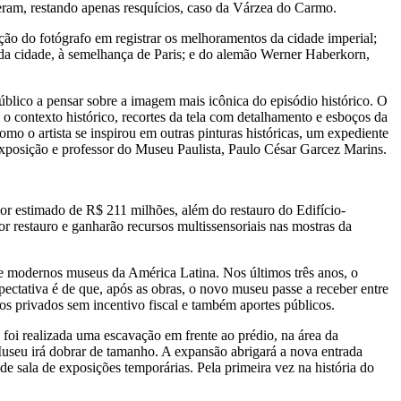
eram, restando apenas resquícios, caso da Várzea do Carmo.
o do fotógrafo em registrar os melhoramentos da cidade imperial;
s da cidade, à semelhança de Paris; e do alemão Werner Haberkorn,
blico a pensar sobre a imagem mais icônica do episódio histórico. O
contexto histórico, recortes da tela com detalhamento e esboços da
mo o artista se inspirou em outras pinturas históricas, um expediente
posição e professor do Museu Paulista, Paulo César Garcez Marins.
or estimado de R$ 211 milhões, além do restauro do Edifício-
r restauro e ganharão recursos multissensoriais nas mostras da
e modernos museus da América Latina. Nos últimos três anos, o
pectativa é de que, após as obras, o novo museu passe a receber entre
os privados sem incentivo fiscal e também aportes públicos.
foi realizada uma escavação em frente ao prédio, na área da
Museu irá dobrar de tamanho. A expansão abrigará a nova entrada
de sala de exposições temporárias. Pela primeira vez na história do