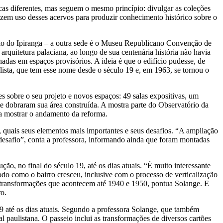
cas diferentes, mas seguem o mesmo princípio: divulgar as coleções
azem uso desses acervos para produzir conhecimento histórico sobre o
cio do Ipiranga – a outra sede é o Museu Republicano Convenção de
rquitetura palaciana, ao longo de sua centenária história não havia
nadas em espaços provisórios. A ideia é que o edifício pudesse, de
lista, que tem esse nome desde o século 19 e, em 1963, se tornou o
 sobre o seu projeto e novos espaços: 49 salas expositivas, um
nte dobraram sua área construída. A mostra parte do Observatório da
ra mostrar o andamento da reforma.
, quais seus elementos mais importantes e seus desafios. “A ampliação
 desafio”, conta a professora, informando ainda que foram montadas
o, no final do século 19, até os dias atuais. “É muito interessante
odo como o bairro cresceu, inclusive com o processo de verticalização
as transformações que acontecem até 1940 e 1950, pontua Solange. E
ro.
9 até os dias atuais. Segundo a professora Solange, que também
l paulistana. O passeio inclui as transformações de diversos cartões