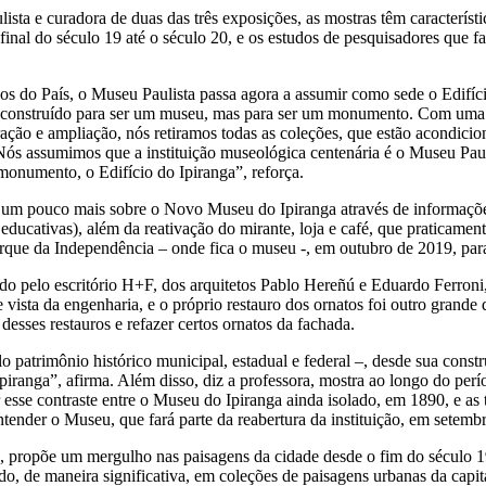
ta e curadora de duas das três exposições, as mostras têm característi
inal do século 19 até o século 20, e os estudos de pesquisadores que f
s do País, o Museu Paulista passa agora a assumir como sede o Edifí
foi construído para ser um museu, mas para ser um monumento. Com uma a
ração e ampliação, nós retiramos todas as coleções, que estão acondicio
 “Nós assumimos que a instituição museológica centenária é o Museu Pau
monumento, o Edifício do Ipiranga”, reforça.
r um pouco mais sobre o Novo Museu do Ipiranga através de informações
 educativas), além da reativação do mirante, loja e café, que praticame
Parque da Independência – onde fica o museu -, em outubro de 2019, pa
ado pelo escritório H+F, dos arquitetos Pablo Hereñú e Eduardo Ferroni
vista da engenharia, e o próprio restauro dos ornatos foi outro grande
desses restauros e refazer certos ornatos da fachada.
rimônio histórico municipal, estadual e federal –, desde sua construçã
iranga”, afirma. Além disso, diz a professora, mostra ao longo do perí
r esse contraste entre o Museu do Ipiranga ainda isolado, em 1890, e 
tender o Museu, que fará parte da reabertura da instituição, em setemb
, propõe um mergulho nas paisagens da cidade desde o fim do século 1
o, de maneira significativa, em coleções de paisagens urbanas da capita