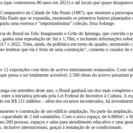
lho (que comemorou 80 anos em 2021) e até locais que quase desaparec
Comparativo da Cidade de São Paulo (1887), que mostram a preocupaçã
a São Paulo que se expandia, mostrando os primeiros bairros planejado
iriu uma extensa e “importantíssima” coleção, frisa Solange.
ia do Brasil na Tela: Imaginando o Grito do Ipiranga, que convida o pú
ganha uma reprodução de 3m x 1,70m, e incluindo informações sobre o 
017 e 2022. Trata, ainda, da polêmica em torno do quadro, mostrando co
embrar que ela é fruto de uma construção”, comenta o curador da ex
e 12 exposições com itens de acervo inteiramente restaurados. Com val
e passa a ser totalmente acessível; 3.500 obras do acervo passaram po
iranga em setembro deste ano, o Brasil ganhará um dos mais completos 
tre a iniciativa privada pela Lei Federal de Incentivo à Cultura. A ex
ado em R$ 211 milhões – além dos recursos incentivados, há investiment
umento e construção de um edifício ampliação. Na parte da ampliação, 
le à capacidade de 2 mil caminhões. Com o novo espaço, de 6.800m², o 
 para 200 pessoas, espaços e salas para atendimento educativo e uma gran
s, inclusive internacionais, graças à instalação de ar-condicionado.