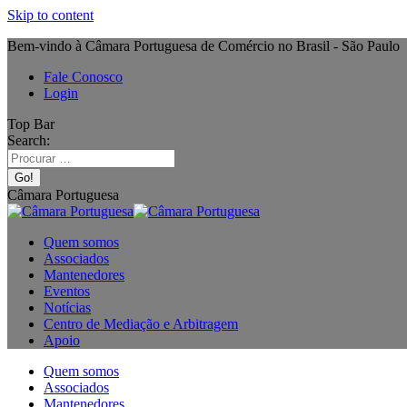
Skip to content
Bem-vindo à Câmara Portuguesa de Comércio no Brasil - São Paulo
Fale Conosco
Login
Top Bar
Search:
Câmara Portuguesa
Quem somos
Associados
Mantenedores
Eventos
Notícias
Centro de Mediação e Arbitragem
Apoio
Quem somos
Associados
Mantenedores