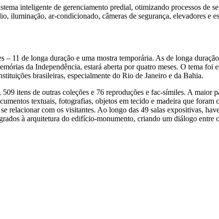
sistema inteligente de gerenciamento predial, otimizando processos de 
dio, iluminação, ar-condicionado, câmeras de segurança, elevadores e esc
– 11 de longa duração e uma mostra temporária. As de longa duração s
órias da Independência, estará aberta por quatro meses. O tema foi es
stituições brasileiras, especialmente do Rio de Janeiro e da Bahia.
509 itens de outras coleções e 76 reproduções e fac-símiles. A maior pa
cumentos textuais, fotografias, objetos em tecido e madeira que foram 
se relacionar com os visitantes. Ao longo das 49 salas expositivas, hav
tegrados à arquitetura do edifício-monumento, criando um diálogo entre