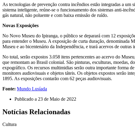
As tecnologias de prevenção contra incêndios estão integradas a um 
sistema inteligente, reúne-se o funcionamento dos sistemas anti-incên
gás natural, não poluente e com baixa emissão de ruído.
Novas Exposições
No Novo Museu do Ipiranga, o público se deparará com 12 exposições 
para entender o Museu. A exposição de curta duração, denominada Mem
Museu e ao bicentenário da Independência, e trará acervos de outras in
No total, serão expostos 3.058 itens pertencentes ao acervo do Museu, 
que remontam ao Brasil colonial. São pinturas, esculturas, moedas, do
expográfico.
Os recursos multimidias serão outra importante forma de 
monitores audiovisuais e objetos táteis. Os objetos expostos serão in
1895. As exposições contarão com 62 peças audiovisuais.
Fonte:
Mundo Lusíada
Publicado a
23 de Maio de 2022
Notícias Relacionadas
Cultura