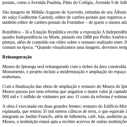
postais, como a Avenida Paulista, Pátio do Colégio, Avenida 9 de Ju
São imagens de Militão Augusto de Azevedo, retiradas de seu Álbum 
do suíço Guilherme Gaensly, editor de cartões-postais que registrou 
também editor de cartões-postais da Fotolabor – de quem o museu adqu
República – Já a Estação República recebe a exposição A Independênc
quadro Independência ou Morte, pintado em 1888 por Pedro Américo, 
pintura, além de conteúdo em vídeo sobre o restauro realizado entre 2
comum na época. “Quando visualizamos uma imagem, devemos sempre l
Reinauguração
Museu do Ipiranga será reinaugurado com o dobro da área construída 
Monumento, o projeto incluiu a modernização e ampliação do espaço qu
reabertura.
Com a finalização das obras de ampliação e restauro do Museu do Ip
Museu passou por uma reforma que angariou o maior valor já captado en
900 mil e 1 milhão de visitantes por ano. O custo da reforma é estim
A obra é executada em duas grandes frentes: restauro do Edifício-Mon
esplanada, que retirou 35 mil metros cúbicos de terra, o que equiva
integrada ao Jardim Francês, além de bilheteria, café, loja, auditório
Museu, a instituição estará apta a receber acervos de outras instituiçõe