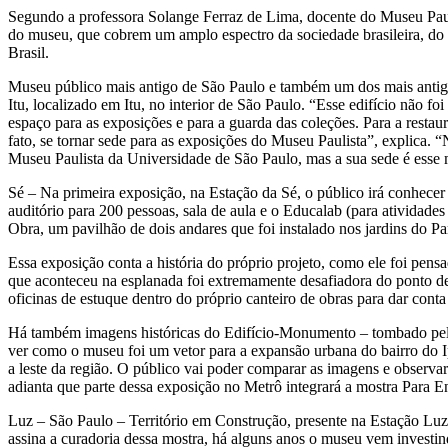
Segundo a professora Solange Ferraz de Lima, docente do Museu Paulis
do museu, que cobrem um amplo espectro da sociedade brasileira, do f
Brasil.
Museu público mais antigo de São Paulo e também um dos mais antigo
Itu, localizado em Itu, no interior de São Paulo. “Esse edifício não 
espaço para as exposições e para a guarda das coleções. Para a restau
fato, se tornar sede para as exposições do Museu Paulista”, explica.
Museu Paulista da Universidade de São Paulo, mas a sua sede é esse 
Sé – Na primeira exposição, na Estação da Sé, o público irá conhece
auditório para 200 pessoas, sala de aula e o Educalab (para atividades
Obra, um pavilhão de dois andares que foi instalado nos jardins do 
Essa exposição conta a história do próprio projeto, como ele foi pens
que aconteceu na esplanada foi extremamente desafiadora do ponto de 
oficinas de estuque dentro do próprio canteiro de obras para dar conta 
Há também imagens históricas do Edifício-Monumento – tombado pelo pat
ver como o museu foi um vetor para a expansão urbana do bairro do Ip
a leste da região. O público vai poder comparar as imagens e observa
adianta que parte dessa exposição no Metrô integrará a mostra Para En
Luz – São Paulo – Território em Construção, presente na Estação Luz
assina a curadoria dessa mostra, há alguns anos o museu vem investind