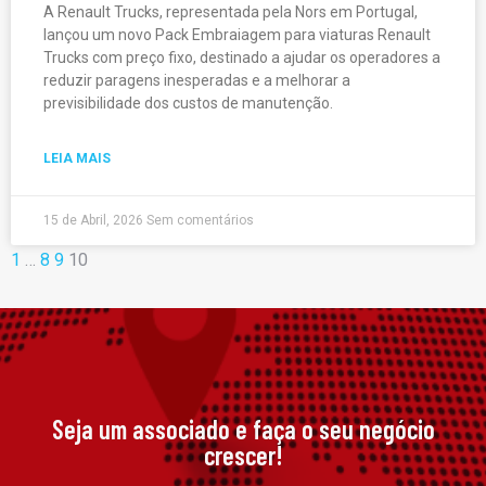
A Renault Trucks, representada pela Nors em Portugal,
lançou um novo Pack Embraiagem para viaturas Renault
Trucks com preço fixo, destinado a ajudar os operadores a
reduzir paragens inesperadas e a melhorar a
previsibilidade dos custos de manutenção.
LEIA MAIS
15 de Abril, 2026
Sem comentários
1
…
8
9
10
Seja um associado e faça o seu negócio
crescer!