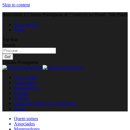
Skip to content
Bem-vindo à Câmara Portuguesa de Comércio no Brasil - São Paulo
Fale Conosco
Login
Top Bar
Search:
Câmara Portuguesa
Quem somos
Associados
Mantenedores
Eventos
Notícias
Centro de Mediação e Arbitragem
Apoio
Quem somos
Associados
Mantenedores