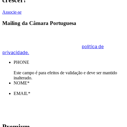
crescer!
Associe-se
Mailing da Câmara Portuguesa
Inscreva-se na nossa Newsletter e receba todas as
novidades. Para informações sobre como tratamos os
seus dados pessoais, acesse a nossa
política de
privacidade.
PHONE
Este campo é para efeitos de validação e deve ser mantido
inalterado.
NOME
*
EMAIL
*
Premium