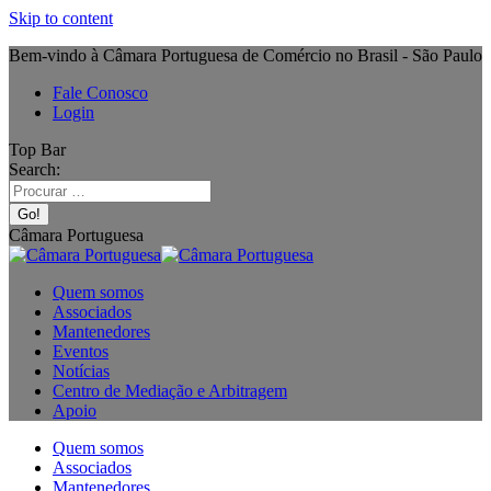
Skip to content
Bem-vindo à Câmara Portuguesa de Comércio no Brasil - São Paulo
Fale Conosco
Login
Top Bar
Search:
Câmara Portuguesa
Quem somos
Associados
Mantenedores
Eventos
Notícias
Centro de Mediação e Arbitragem
Apoio
Quem somos
Associados
Mantenedores