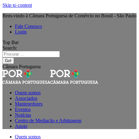
Skip to content
Bem-vindo à Câmara Portuguesa de Comércio no Brasil - São Paulo
Fale Conosco
Login
Top Bar
Search:
Câmara Portuguesa
Quem somos
Associados
Mantenedores
Eventos
Notícias
Centro de Mediação e Arbitragem
Apoio
Quem somos