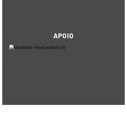
APOIO
POR+ Câmara Portuguesa –
R. Cincinato Braga, 434 – Bela
Vista