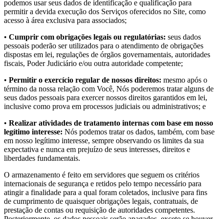
podemos usar seus dados de identificação e qualificação para
permitir a devida execução dos Serviços oferecidos no Site, como
acesso à área exclusiva para associados;
•
Cumprir com obrigações legais ou regulatórias:
seus dados
pessoais poderão ser utilizados para o atendimento de obrigações
dispostas em lei, regulações de órgãos governamentais, autoridades
fiscais, Poder Judiciário e/ou outra autoridade competente;
•
Permitir o exercício regular de nossos direitos:
mesmo após o
término da nossa relação com Você, Nós poderemos tratar alguns de
seus dados pessoais para exercer nossos direitos garantidos em lei,
inclusive como prova em processos judiciais ou administrativos; e
•
Realizar atividades de tratamento internas com base em nosso
legítimo interesse:
Nós podemos tratar os dados, também, com base
em nosso legítimo interesse, sempre observando os limites da sua
expectativa e nunca em prejuízo de seus interesses, direitos e
liberdades fundamentais.
O armazenamento é feito em servidores que seguem os critérios
internacionais de segurança e retidos pelo tempo necessário para
atingir a finalidade para a qual foram coletados, inclusive para fins
de cumprimento de quaisquer obrigações legais, contratuais, de
prestação de contas ou requisição de autoridades competentes.
Posteriormente, os dados pessoais serão apagados, exceto se houver