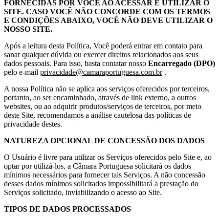
FORNECIDAS POR VOCÊ AO ACESSAR E UTILIZAR O
SITE. CASO VOCÊ NÃO CONCORDE COM OS TERMOS
E CONDIÇÕES ABAIXO, VOCÊ NÃO DEVE UTILIZAR O
NOSSO SITE.
Após a leitura desta Política, Você poderá entrar em contato para
sanar qualquer dúvida ou exercer direitos relacionados aos seus
dados pessoais. Para isso, basta contatar nosso
Encarregado (DPO)
pelo e-mail
privacidade@camaraportuguesa.com.br
.
A nossa Política não se aplica aos serviços oferecidos por terceiros,
portanto, ao ser encaminhado, através de link externo, a outros
websites, ou ao adquirir produtos/serviços de terceiros, por meio
deste Site, recomendamos a análise cautelosa das políticas de
privacidade destes.
NATUREZA OPCIONAL DE CONCESSÃO DOS DADOS
O Usuário é livre para utilizar os Serviços oferecidos pelo Site e, ao
optar por utilizá-los, a Câmara Portuguesa solicitará os dados
mínimos necessários para fornecer tais Serviços. A não concessão
desses dados mínimos solicitados impossibilitará a prestação do
Serviços solicitado, inviabilizando o acesso ao Site.
TIPOS DE DADOS PROCESSADOS