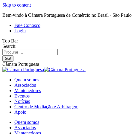
Skip to content
Bem-vindo à Câmara Portuguesa de Comércio no Brasil - São Paulo
Fale Conosco
Login
Top Bar
Search:
Câmara Portuguesa
Quem somos
Associados
Mantenedores
Eventos
Notícias
Centro de Mediação e Arbitragem
Apoio
Quem somos
Associados
Mantenedores