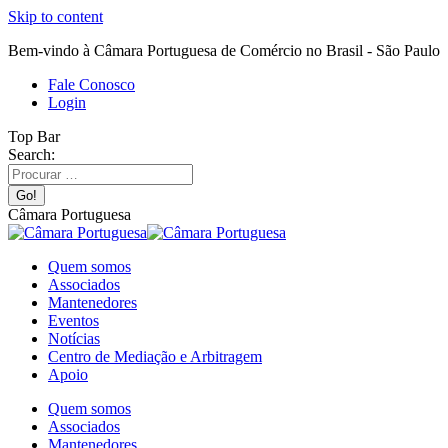
Skip to content
Bem-vindo à Câmara Portuguesa de Comércio no Brasil - São Paulo
Fale Conosco
Login
Top Bar
Search:
Câmara Portuguesa
Quem somos
Associados
Mantenedores
Eventos
Notícias
Centro de Mediação e Arbitragem
Apoio
Quem somos
Associados
Mantenedores