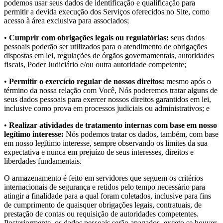
podemos usar seus dados de identificação e qualificação para
permitir a devida execução dos Serviços oferecidos no Site, como
acesso à área exclusiva para associados;
•
Cumprir com obrigações legais ou regulatórias:
seus dados
pessoais poderão ser utilizados para o atendimento de obrigações
dispostas em lei, regulações de órgãos governamentais, autoridades
fiscais, Poder Judiciário e/ou outra autoridade competente;
•
Permitir o exercício regular de nossos direitos:
mesmo após o
término da nossa relação com Você, Nós poderemos tratar alguns de
seus dados pessoais para exercer nossos direitos garantidos em lei,
inclusive como prova em processos judiciais ou administrativos; e
•
Realizar atividades de tratamento internas com base em nosso
legítimo interesse:
Nós podemos tratar os dados, também, com base
em nosso legítimo interesse, sempre observando os limites da sua
expectativa e nunca em prejuízo de seus interesses, direitos e
liberdades fundamentais.
O armazenamento é feito em servidores que seguem os critérios
internacionais de segurança e retidos pelo tempo necessário para
atingir a finalidade para a qual foram coletados, inclusive para fins
de cumprimento de quaisquer obrigações legais, contratuais, de
prestação de contas ou requisição de autoridades competentes.
Posteriormente, os dados pessoais serão apagados, exceto se houver