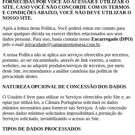
FORNECIDAS POR VOCÊ AO ACESSAR E UTILIZAR O
SITE. CASO VOCÊ NÃO CONCORDE COM OS TERMOS
E CONDIÇÕES ABAIXO, VOCÊ NÃO DEVE UTILIZAR O
NOSSO SITE.
Após a leitura desta Política, Você poderá entrar em contato para
sanar qualquer dúvida ou exercer direitos relacionados aos seus
dados pessoais. Para isso, basta contatar nosso
Encarregado (DPO)
pelo e-mail
privacidade@camaraportuguesa.com.br
.
A nossa Política não se aplica aos serviços oferecidos por terceiros,
portanto, ao ser encaminhado, através de link externo, a outros
websites, ou ao adquirir produtos/serviços de terceiros, por meio
deste Site, recomendamos a análise cautelosa das políticas de
privacidade destes.
NATUREZA OPCIONAL DE CONCESSÃO DOS DADOS
O Usuário é livre para utilizar os Serviços oferecidos pelo Site e, ao
optar por utilizá-los, a Câmara Portuguesa solicitará os dados
mínimos necessários para fornecer tais Serviços. A não concessão
desses dados mínimos solicitados impossibilitará a prestação do
Serviços solicitado, inviabilizando o acesso ao Site.
TIPOS DE DADOS PROCESSADOS