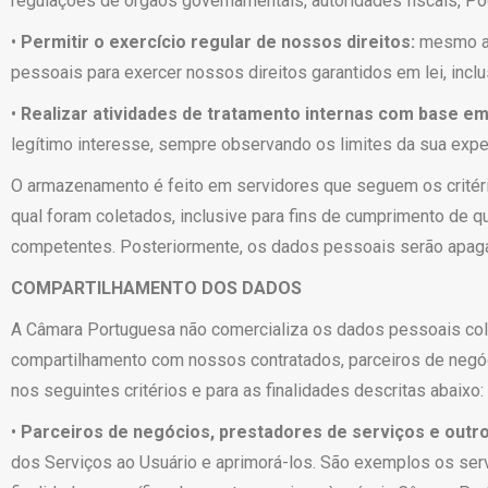
regulações de órgãos governamentais, autoridades fiscais, Po
•
Permitir o exercício regular de nossos direitos:
mesmo ap
pessoais para exercer nossos direitos garantidos em lei, incl
•
Realizar atividades de tratamento internas com base em
legítimo interesse, sempre observando os limites da sua expec
O armazenamento é feito em servidores que seguem os critérios
qual foram coletados, inclusive para fins de cumprimento de q
competentes. Posteriormente, os dados pessoais serão apaga
COMPARTILHAMENTO DOS DADOS
A Câmara Portuguesa não comercializa os dados pessoais cole
compartilhamento com nossos contratados, parceiros de negóci
nos seguintes critérios e para as finalidades descritas abaixo:
•
Parceiros de negócios, prestadores de serviços e outro
dos Serviços ao Usuário e aprimorá-los. São exemplos os se