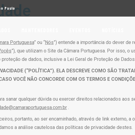
idade
ão Paulo
ADOS
MANTENEDORES
EVENTOS
NOTÍCIAS
mara Portuguesa
” ou “
Nós
”) entende a importância do dever de r
Vocês
”), que utilizam o Site da Câmara Portuguesa. Por isso, o 
proteção de dados, inclusive a Lei Geral de Proteção de Dados 
IVACIDADE (“POLÍTICA”). ELA DESCREVE COMO SÃO TRAT
. CASO VOCÊ NÃO CONCORDE COM OS TERMOS E CONDIÇÕE
para sanar qualquer dúvida ou exercer direitos relacionados aos 
idade@camaraportuguesa.com.br
.
eiros, portanto, ao ser encaminhado, através de link externo, a o
damos a análise cautelosa das políticas de privacidade destes.