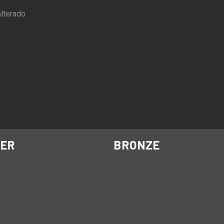
lterado.
VER
BRONZE