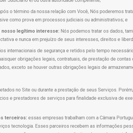
der Judiciário e/ou outra autoridade competente;
ós o término da nossa relação com Você, Nós poderemos trat
usive como prova em processos judiciais ou administrativos; e
 nosso legítimo interesse:
Nós podemos tratar os dados, ta
tativa e nunca em prejuízo de seus interesses, direitos e libe
 internacionais de segurança e retidos pelo tempo necessário p
uaisquer obrigações legais, contratuais, de prestação de contas
dos, exceto se houver outras obrigações legais de armazenam
tados no Site ou durante a prestação de seus Serviços. Porém,
os e prestadores de serviços para finalidade exclusiva de exe
s terceiros:
essas empresas trabalham com a Câmara Portugues
rviços tecnologia. Esses parceiros recebem as informações pes