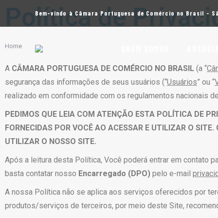
Política de Privac
Bem-vindo à Câmara Portuguesa de Comércio no Brasil - S
You are here:
Home
QUEM SOMOS
ASSOCI
A
CÂMARA PORTUGUESA DE COMÉRCIO NO BRASIL
(a “
Câ
segurança das informações de seus usuários (“
Usuários
” ou “
realizado em conformidade com os regulamentos nacionais de 
PEDIMOS QUE LEIA COM ATENÇÃO ESTA POLÍTICA DE PR
FORNECIDAS POR VOCÊ AO ACESSAR E UTILIZAR O SITE
UTILIZAR O NOSSO SITE.
Após a leitura desta Política, Você poderá entrar em contato 
basta contatar nosso
Encarregado (DPO)
pelo e-mail
privac
A nossa Política não se aplica aos serviços oferecidos por terc
produtos/serviços de terceiros, por meio deste Site, recomen