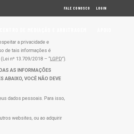
FALE CONOSCO
LOGIN
CENTRO DE MEDIAÇÃO E ARBITRAGEM
APOIO
espeitar a privacidade e
uso de tais informações é
(Lei nº 13.709/2018 – “
LGPD
”).
ADAS AS INFORMAÇÕES
S ABAIXO, VOCÊ NÃO DEVE
seus dados pessoais. Para isso,
utros websites, ou ao adquirir