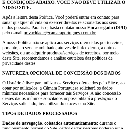
E CONDIÇÕES ABAIXO, VOCÊ NÃO DEVE UTILIZAR O
NOSSO SITE.
Após a leitura desta Política, Você poderá entrar em contato para
sanar qualquer dúvida ou exercer direitos relacionados aos seus
dados pessoais. Para isso, basta contatar nosso
Encarregado (DPO)
pelo e-mail
privacidade@camaraportuguesa.com.br
.
A nossa Política não se aplica aos serviços oferecidos por terceiros,
portanto, ao ser encaminhado, através de link externo, a outros
websites, ou ao adquirir produtos/serviços de terceiros, por meio
deste Site, recomendamos a análise cautelosa das políticas de
privacidade destes.
NATUREZA OPCIONAL DE CONCESSÃO DOS DADOS
O Usuário é livre para utilizar os Serviços oferecidos pelo Site e, ao
optar por utilizá-los, a Câmara Portuguesa solicitará os dados
mínimos necessários para fornecer tais Serviços. A não concessão
desses dados mínimos solicitados impossibilitará a prestação do
Serviços solicitado, inviabilizando o acesso ao Site.
TIPOS DE DADOS PROCESSADOS
Dados de navegação, coletados automaticamente:
durante o
funcionamento normal do Site, certos dados pessoais poderão vir a