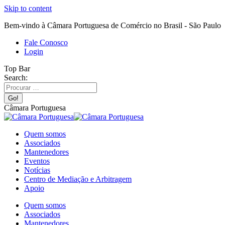
Skip to content
Bem-vindo à Câmara Portuguesa de Comércio no Brasil - São Paulo
Fale Conosco
Login
Top Bar
Search:
Câmara Portuguesa
Quem somos
Associados
Mantenedores
Eventos
Notícias
Centro de Mediação e Arbitragem
Apoio
Quem somos
Associados
Mantenedores