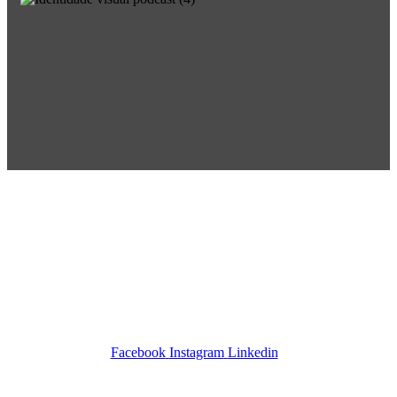
POR+ Câmara Portuguesa –
R. Cincinato Braga, 434 – Bela
Vista
CEP 01333-010 –
São Paulo-SP –
Tel +55 11 4508-5223 – Cel
+55 11 97734-6666
SIGA-NOS
Facebook
Instagram
Linkedin