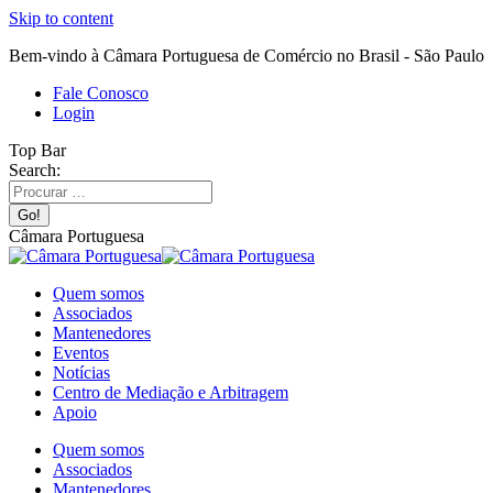
Skip to content
Bem-vindo à Câmara Portuguesa de Comércio no Brasil - São Paulo
Fale Conosco
Login
Top Bar
Search:
Câmara Portuguesa
Quem somos
Associados
Mantenedores
Eventos
Notícias
Centro de Mediação e Arbitragem
Apoio
Quem somos
Associados
Mantenedores