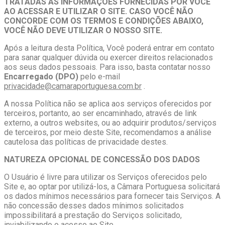
TRATADAS AS INFORMAÇÕES FORNECIDAS POR VOCÊ
AO ACESSAR E UTILIZAR O SITE. CASO VOCÊ NÃO
CONCORDE COM OS TERMOS E CONDIÇÕES ABAIXO,
VOCÊ NÃO DEVE UTILIZAR O NOSSO SITE.
Após a leitura desta Política, Você poderá entrar em contato
para sanar qualquer dúvida ou exercer direitos relacionados
aos seus dados pessoais. Para isso, basta contatar nosso
Encarregado (DPO)
pelo e-mail
privacidade@camaraportuguesa.com.br
.
A nossa Política não se aplica aos serviços oferecidos por
terceiros, portanto, ao ser encaminhado, através de link
externo, a outros websites, ou ao adquirir produtos/serviços
de terceiros, por meio deste Site, recomendamos a análise
cautelosa das políticas de privacidade destes.
NATUREZA OPCIONAL DE CONCESSÃO DOS DADOS
O Usuário é livre para utilizar os Serviços oferecidos pelo
Site e, ao optar por utilizá-los, a Câmara Portuguesa solicitará
os dados mínimos necessários para fornecer tais Serviços. A
não concessão desses dados mínimos solicitados
impossibilitará a prestação do Serviços solicitado,
inviabilizando o acesso ao Site.