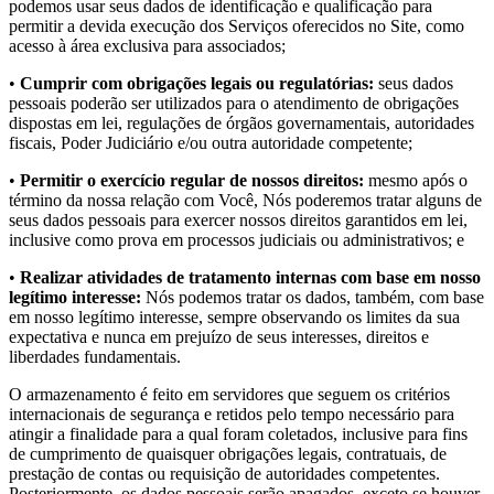
podemos usar seus dados de identificação e qualificação para
permitir a devida execução dos Serviços oferecidos no Site, como
acesso à área exclusiva para associados;
•
Cumprir com obrigações legais ou regulatórias:
seus dados
pessoais poderão ser utilizados para o atendimento de obrigações
dispostas em lei, regulações de órgãos governamentais, autoridades
fiscais, Poder Judiciário e/ou outra autoridade competente;
•
Permitir o exercício regular de nossos direitos:
mesmo após o
término da nossa relação com Você, Nós poderemos tratar alguns de
seus dados pessoais para exercer nossos direitos garantidos em lei,
inclusive como prova em processos judiciais ou administrativos; e
•
Realizar atividades de tratamento internas com base em nosso
legítimo interesse:
Nós podemos tratar os dados, também, com base
em nosso legítimo interesse, sempre observando os limites da sua
expectativa e nunca em prejuízo de seus interesses, direitos e
liberdades fundamentais.
O armazenamento é feito em servidores que seguem os critérios
internacionais de segurança e retidos pelo tempo necessário para
atingir a finalidade para a qual foram coletados, inclusive para fins
de cumprimento de quaisquer obrigações legais, contratuais, de
prestação de contas ou requisição de autoridades competentes.
Posteriormente, os dados pessoais serão apagados, exceto se houver