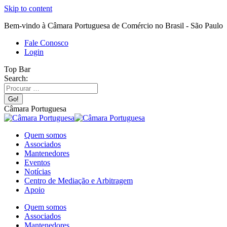
Skip to content
Bem-vindo à Câmara Portuguesa de Comércio no Brasil - São Paulo
Fale Conosco
Login
Top Bar
Search:
Câmara Portuguesa
Quem somos
Associados
Mantenedores
Eventos
Notícias
Centro de Mediação e Arbitragem
Apoio
Quem somos
Associados
Mantenedores