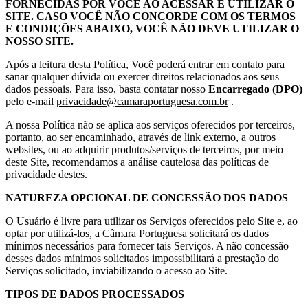
FORNECIDAS POR VOCÊ AO ACESSAR E UTILIZAR O
SITE. CASO VOCÊ NÃO CONCORDE COM OS TERMOS
E CONDIÇÕES ABAIXO, VOCÊ NÃO DEVE UTILIZAR O
NOSSO SITE.
Após a leitura desta Política, Você poderá entrar em contato para
sanar qualquer dúvida ou exercer direitos relacionados aos seus
dados pessoais. Para isso, basta contatar nosso
Encarregado (DPO)
pelo e-mail
privacidade@camaraportuguesa.com.br
.
A nossa Política não se aplica aos serviços oferecidos por terceiros,
portanto, ao ser encaminhado, através de link externo, a outros
websites, ou ao adquirir produtos/serviços de terceiros, por meio
deste Site, recomendamos a análise cautelosa das políticas de
privacidade destes.
NATUREZA OPCIONAL DE CONCESSÃO DOS DADOS
O Usuário é livre para utilizar os Serviços oferecidos pelo Site e, ao
optar por utilizá-los, a Câmara Portuguesa solicitará os dados
mínimos necessários para fornecer tais Serviços. A não concessão
desses dados mínimos solicitados impossibilitará a prestação do
Serviços solicitado, inviabilizando o acesso ao Site.
TIPOS DE DADOS PROCESSADOS