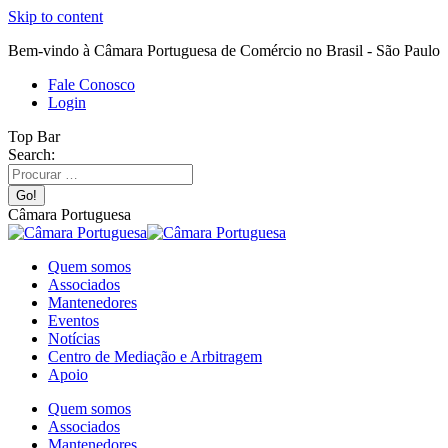
Skip to content
Bem-vindo à Câmara Portuguesa de Comércio no Brasil - São Paulo
Fale Conosco
Login
Top Bar
Search:
Câmara Portuguesa
Quem somos
Associados
Mantenedores
Eventos
Notícias
Centro de Mediação e Arbitragem
Apoio
Quem somos
Associados
Mantenedores