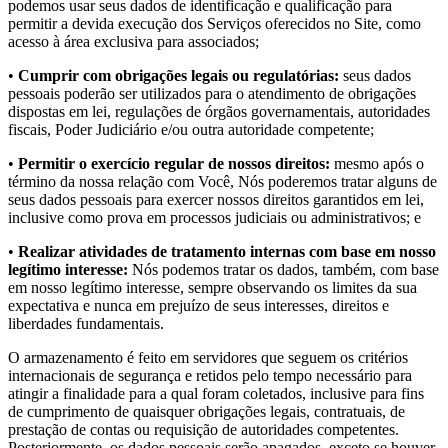
podemos usar seus dados de identificação e qualificação para
permitir a devida execução dos Serviços oferecidos no Site, como
acesso à área exclusiva para associados;
•
Cumprir com obrigações legais ou regulatórias:
seus dados
pessoais poderão ser utilizados para o atendimento de obrigações
dispostas em lei, regulações de órgãos governamentais, autoridades
fiscais, Poder Judiciário e/ou outra autoridade competente;
•
Permitir o exercício regular de nossos direitos:
mesmo após o
término da nossa relação com Você, Nós poderemos tratar alguns de
seus dados pessoais para exercer nossos direitos garantidos em lei,
inclusive como prova em processos judiciais ou administrativos; e
•
Realizar atividades de tratamento internas com base em nosso
legítimo interesse:
Nós podemos tratar os dados, também, com base
em nosso legítimo interesse, sempre observando os limites da sua
expectativa e nunca em prejuízo de seus interesses, direitos e
liberdades fundamentais.
O armazenamento é feito em servidores que seguem os critérios
internacionais de segurança e retidos pelo tempo necessário para
atingir a finalidade para a qual foram coletados, inclusive para fins
de cumprimento de quaisquer obrigações legais, contratuais, de
prestação de contas ou requisição de autoridades competentes.
Posteriormente, os dados pessoais serão apagados, exceto se houver