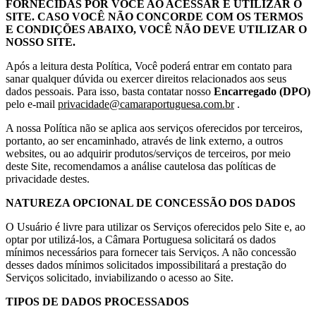
FORNECIDAS POR VOCÊ AO ACESSAR E UTILIZAR O
SITE. CASO VOCÊ NÃO CONCORDE COM OS TERMOS
E CONDIÇÕES ABAIXO, VOCÊ NÃO DEVE UTILIZAR O
NOSSO SITE.
Após a leitura desta Política, Você poderá entrar em contato para
sanar qualquer dúvida ou exercer direitos relacionados aos seus
dados pessoais. Para isso, basta contatar nosso
Encarregado (DPO)
pelo e-mail
privacidade@camaraportuguesa.com.br
.
A nossa Política não se aplica aos serviços oferecidos por terceiros,
portanto, ao ser encaminhado, através de link externo, a outros
websites, ou ao adquirir produtos/serviços de terceiros, por meio
deste Site, recomendamos a análise cautelosa das políticas de
privacidade destes.
NATUREZA OPCIONAL DE CONCESSÃO DOS DADOS
O Usuário é livre para utilizar os Serviços oferecidos pelo Site e, ao
optar por utilizá-los, a Câmara Portuguesa solicitará os dados
mínimos necessários para fornecer tais Serviços. A não concessão
desses dados mínimos solicitados impossibilitará a prestação do
Serviços solicitado, inviabilizando o acesso ao Site.
TIPOS DE DADOS PROCESSADOS