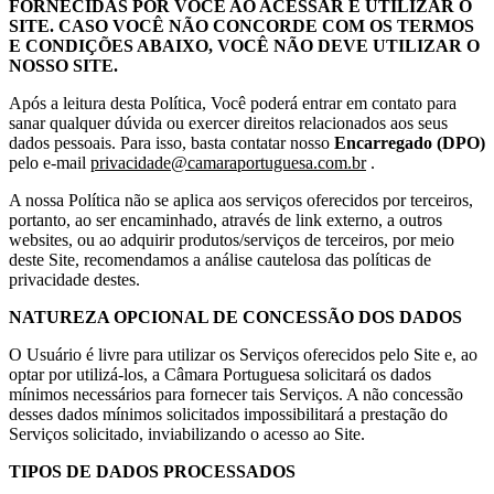
FORNECIDAS POR VOCÊ AO ACESSAR E UTILIZAR O
SITE. CASO VOCÊ NÃO CONCORDE COM OS TERMOS
E CONDIÇÕES ABAIXO, VOCÊ NÃO DEVE UTILIZAR O
NOSSO SITE.
Após a leitura desta Política, Você poderá entrar em contato para
sanar qualquer dúvida ou exercer direitos relacionados aos seus
dados pessoais. Para isso, basta contatar nosso
Encarregado (DPO)
pelo e-mail
privacidade@camaraportuguesa.com.br
.
A nossa Política não se aplica aos serviços oferecidos por terceiros,
portanto, ao ser encaminhado, através de link externo, a outros
websites, ou ao adquirir produtos/serviços de terceiros, por meio
deste Site, recomendamos a análise cautelosa das políticas de
privacidade destes.
NATUREZA OPCIONAL DE CONCESSÃO DOS DADOS
O Usuário é livre para utilizar os Serviços oferecidos pelo Site e, ao
optar por utilizá-los, a Câmara Portuguesa solicitará os dados
mínimos necessários para fornecer tais Serviços. A não concessão
desses dados mínimos solicitados impossibilitará a prestação do
Serviços solicitado, inviabilizando o acesso ao Site.
TIPOS DE DADOS PROCESSADOS