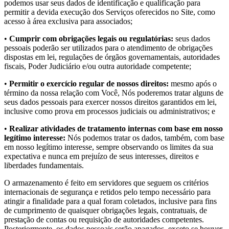
podemos usar seus dados de identificação e qualificação para
permitir a devida execução dos Serviços oferecidos no Site, como
acesso à área exclusiva para associados;
•
Cumprir com obrigações legais ou regulatórias:
seus dados
pessoais poderão ser utilizados para o atendimento de obrigações
dispostas em lei, regulações de órgãos governamentais, autoridades
fiscais, Poder Judiciário e/ou outra autoridade competente;
•
Permitir o exercício regular de nossos direitos:
mesmo após o
término da nossa relação com Você, Nós poderemos tratar alguns de
seus dados pessoais para exercer nossos direitos garantidos em lei,
inclusive como prova em processos judiciais ou administrativos; e
•
Realizar atividades de tratamento internas com base em nosso
legítimo interesse:
Nós podemos tratar os dados, também, com base
em nosso legítimo interesse, sempre observando os limites da sua
expectativa e nunca em prejuízo de seus interesses, direitos e
liberdades fundamentais.
O armazenamento é feito em servidores que seguem os critérios
internacionais de segurança e retidos pelo tempo necessário para
atingir a finalidade para a qual foram coletados, inclusive para fins
de cumprimento de quaisquer obrigações legais, contratuais, de
prestação de contas ou requisição de autoridades competentes.
Posteriormente, os dados pessoais serão apagados, exceto se houver