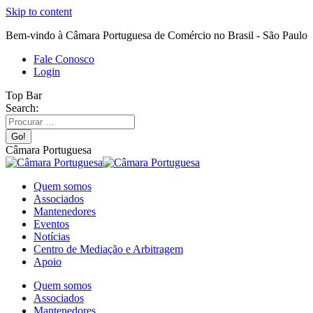
Skip to content
Bem-vindo à Câmara Portuguesa de Comércio no Brasil - São Paulo
Fale Conosco
Login
Top Bar
Search:
Câmara Portuguesa
Quem somos
Associados
Mantenedores
Eventos
Notícias
Centro de Mediação e Arbitragem
Apoio
Quem somos
Associados
Mantenedores