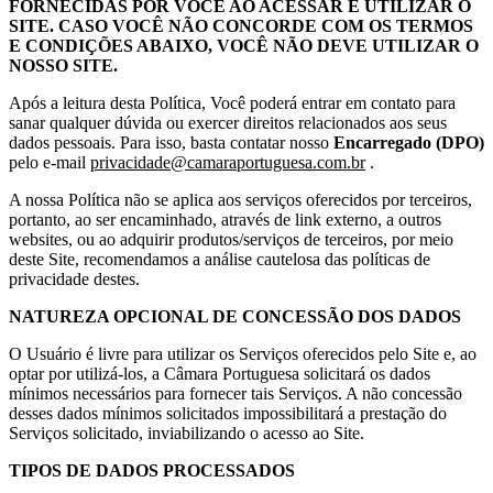
FORNECIDAS POR VOCÊ AO ACESSAR E UTILIZAR O
SITE. CASO VOCÊ NÃO CONCORDE COM OS TERMOS
E CONDIÇÕES ABAIXO, VOCÊ NÃO DEVE UTILIZAR O
NOSSO SITE.
Após a leitura desta Política, Você poderá entrar em contato para
sanar qualquer dúvida ou exercer direitos relacionados aos seus
dados pessoais. Para isso, basta contatar nosso
Encarregado (DPO)
pelo e-mail
privacidade@camaraportuguesa.com.br
.
A nossa Política não se aplica aos serviços oferecidos por terceiros,
portanto, ao ser encaminhado, através de link externo, a outros
websites, ou ao adquirir produtos/serviços de terceiros, por meio
deste Site, recomendamos a análise cautelosa das políticas de
privacidade destes.
NATUREZA OPCIONAL DE CONCESSÃO DOS DADOS
O Usuário é livre para utilizar os Serviços oferecidos pelo Site e, ao
optar por utilizá-los, a Câmara Portuguesa solicitará os dados
mínimos necessários para fornecer tais Serviços. A não concessão
desses dados mínimos solicitados impossibilitará a prestação do
Serviços solicitado, inviabilizando o acesso ao Site.
TIPOS DE DADOS PROCESSADOS