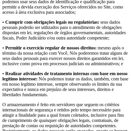
podemos usar seus dados de identificação e qualificação para
permitir a devida execução dos Serviços oferecidos no Site, como
acesso à área exclusiva para associados;
•
Cumprir com obrigações legais ou regulatórias:
seus dados
pessoais poderão ser utilizados para o atendimento de obrigações
dispostas em lei, regulações de órgãos governamentais, autoridades
fiscais, Poder Judiciário e/ou outra autoridade competente;
•
Permitir o exercício regular de nossos direitos:
mesmo após o
término da nossa relação com Você, Nós poderemos tratar alguns de
seus dados pessoais para exercer nossos direitos garantidos em lei,
inclusive como prova em processos judiciais ou administrativos; e
•
Realizar atividades de tratamento internas com base em nosso
legítimo interesse:
Nós podemos tratar os dados, também, com base
em nosso legítimo interesse, sempre observando os limites da sua
expectativa e nunca em prejuízo de seus interesses, direitos e
liberdades fundamentais.
O armazenamento é feito em servidores que seguem os critérios
internacionais de segurança e retidos pelo tempo necessário para
atingir a finalidade para a qual foram coletados, inclusive para fins
de cumprimento de quaisquer obrigações legais, contratuais, de
prestação de contas ou requisição de autoridades competentes.
Posteriormente, os dados pessoais serão apagados, exceto se houver