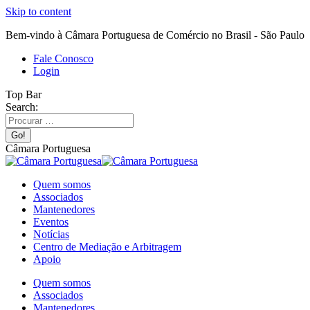
Skip to content
Bem-vindo à Câmara Portuguesa de Comércio no Brasil - São Paulo
Fale Conosco
Login
Top Bar
Search:
Câmara Portuguesa
Quem somos
Associados
Mantenedores
Eventos
Notícias
Centro de Mediação e Arbitragem
Apoio
Quem somos
Associados
Mantenedores