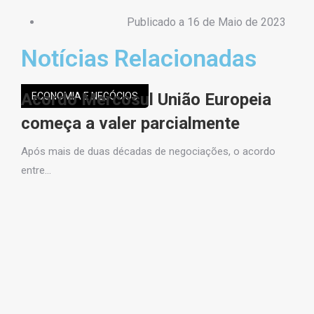
Publicado a
16 de Maio de 2023
Notícias Relacionadas
Acordo Mercosul União Europeia
ECONOMIA E NEGÓCIOS
de
começa a valer parcialmente
Após mais de duas décadas de negociações, o acordo
entre…
C
p