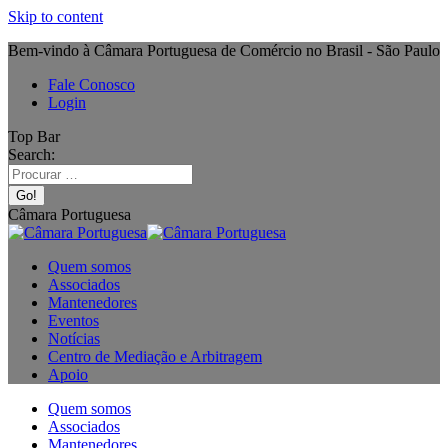
Skip to content
Bem-vindo à Câmara Portuguesa de Comércio no Brasil - São Paulo
Fale Conosco
Login
Top Bar
Search:
Câmara Portuguesa
Quem somos
Associados
Mantenedores
Eventos
Notícias
Centro de Mediação e Arbitragem
Apoio
Quem somos
Associados
Mantenedores