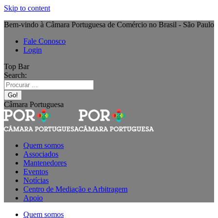
Skip to content
Bem-vindo à Câmara Portuguesa de Comércio no Brasil - São Paulo
Fale Conosco
Login
Top Bar
Search:
Câmara Portuguesa
Quem somos
Associados
Mantenedores
Eventos
Notícias
Centro de Mediação e Arbitragem
Apoio
Quem somos