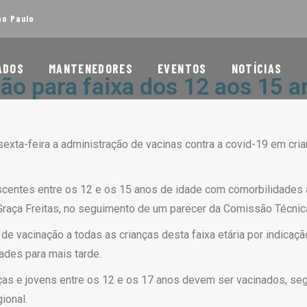
ão Paulo
ADOS
MANTENEDORES
EVENTOS
NOTÍCIAS
ão para faixa dos 12 aos 15 
xta-feira a administração de vacinas contra a covid-19 em cri
escentes entre os 12 e os 15 anos de idade com comorbilidades
 Graça Freitas, no seguimento de um parecer da Comissão Técnic
de vacinação a todas as crianças desta faixa etária por indicaç
ades para mais tarde.
anças e jovens entre os 12 e os 17 anos devem ser vacinados, s
ional.