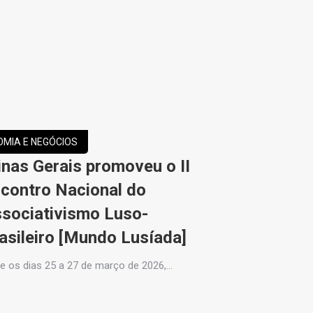
MIA E NEGÓCIOS
ECONOMIA E NE
nas Gerais promoveu o II
UE avanç
contro Nacional do
provisór
sociativismo Luso-
Mercosu
asileiro [Mundo Lusíada]
enquanto
pendent
re os dias 25 a 27 de março de 2026,…
A União Europ
iniciar a aplic