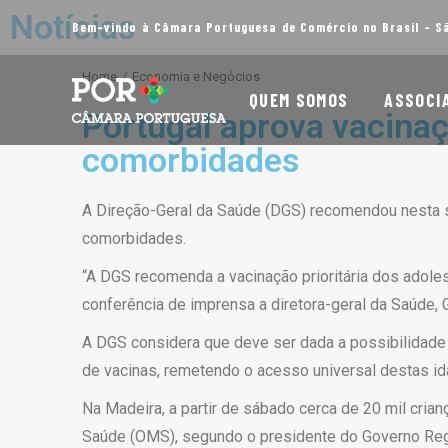
Notícias
Bem-vindo à Câmara Portuguesa de Comércio no Brasil - S
You are here:
Home
Economia e Negócios
QUEM SOMOS
ASSOCI
Portugal aprova vacinaç
comorbidades
A Direção-Geral da Saúde (DGS) recomendou nesta se
comorbidades.
“A DGS recomenda a vacinação prioritária dos adol
conferência de imprensa a diretora-geral da Saúde,
A DGS considera que deve ser dada a possibilidade 
de vacinas, remetendo o acesso universal destas id
Na Madeira, a partir de sábado cerca de 20 mil cri
Saúde (OMS), segundo o presidente do Governo Reg