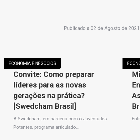
Publicado a
02 de Agosto de 2021
ECONOMIA E NEGÓCIOS
ECONO
Convite: Como preparar
Mi
líderes para as novas
En
gerações na prática?
As
[Swedcham Brasil]
Br
A Swedcham, em parceria com o Juventudes
Ent
Potentes, programa articulado…