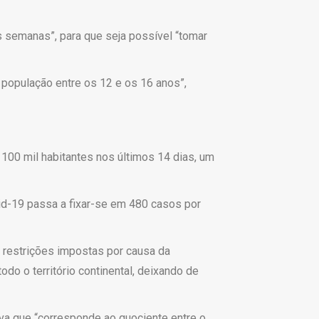
s semanas”, para que seja possível “tomar
 população entre os 12 e os 16 anos”,
100 mil habitantes nos últimos 14 dias, um
vid-19 passa a fixar-se em 480 casos por
s restrições impostas por causa da
do o território continental, deixando de
iva que “corresponde ao quociente entre o