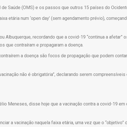
 de Saúde (OMS) e os passos que outros 15 países do Ocidente 
faixa etária num ‘open day’ (sem agendamento prévio), começan
tou Albuquerque, recordando que a covid-19 “continua a afetar” o
nos que contraíram e propagaram a doença.
ontraírem a doença são focos de propagação que podem contami
acinação não é obrigatória”, declarando serem compreensíveis o
élio Meneses, disse hoje que a vacinação contra a covid-19 em 
iar a vacinação naquela faixa etária, uma vez que o “objetivo” 