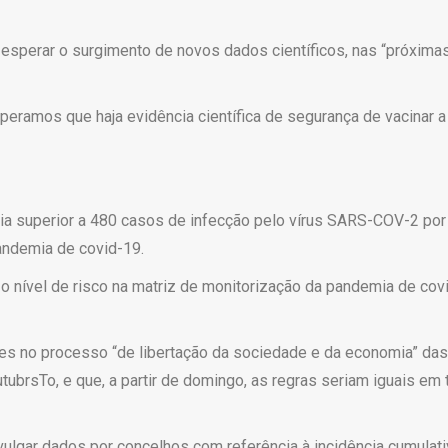
e esperar o surgimento de novos dados científicos, nas “próxima
eramos que haja evidência científica de segurança de vacinar a
a superior a 480 casos de infecção pelo vírus SARS-COV-2 por 
pandemia de covid-19.
e o nível de risco na matriz de monitorização da pandemia de co
ases no processo “de libertação da sociedade e da economia” da
brsTo, e que, a partir de domingo, as regras seriam iguais em to
ivulgar dados por concelhos com referência à incidência cumulat