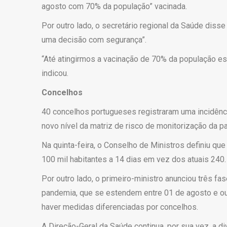
agosto com 70% da população” vacinada.
Por outro lado, o secretário regional da Saúde diss
uma decisão com segurança”.
“Até atingirmos a vacinação de 70% da população esp
indicou.
Concelhos
40 concelhos portugueses registraram uma incidênci
novo nível da matriz de risco de monitorização da 
Na quinta-feira, o Conselho de Ministros definiu qu
100 mil habitantes a 14 dias em vez dos atuais 240.
Por outro lado, o primeiro-ministro anunciou três f
pandemia, que se estendem entre 01 de agosto e outu
haver medidas diferenciadas por concelhos.
A Direção-Geral da Saúde continua, por sua vez, a d