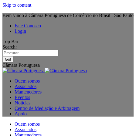
Skip to content
Bem-vindo à Câmara Portuguesa de Comércio no Brasil - São Paulo
Fale Conosco
Login
Top Bar
Search:
Câmara Portuguesa
Quem somos
Associados
Mantenedores
Eventos
Notícias
Centro de Mediação e Arbitragem
Apoio
Quem somos
Associados
Mantenedores