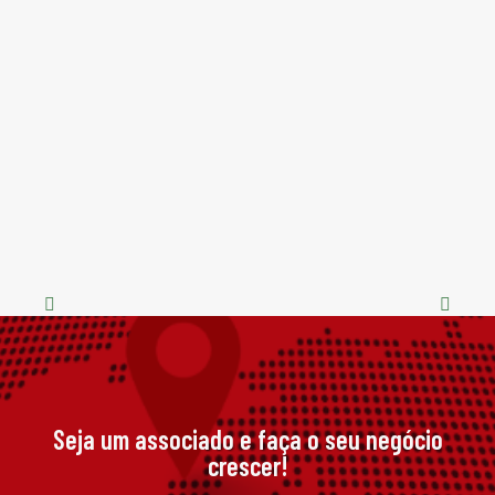
C
c
A 
Seja um associado e faça o seu negócio
crescer!