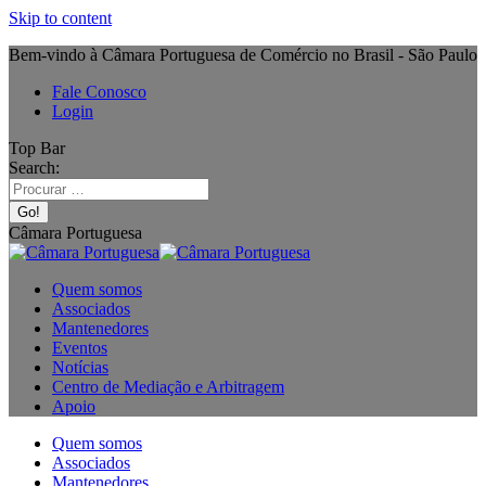
Skip to content
Bem-vindo à Câmara Portuguesa de Comércio no Brasil - São Paulo
Fale Conosco
Login
Top Bar
Search:
Câmara Portuguesa
Quem somos
Associados
Mantenedores
Eventos
Notícias
Centro de Mediação e Arbitragem
Apoio
Quem somos
Associados
Mantenedores