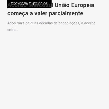
Acordo Mercosul União Europeia
C
ECONOMIA E NEGÓCIOS
de
começa a valer parcialmente
p
[
Após mais de duas décadas de negociações, o acordo
entre…
A 
pr