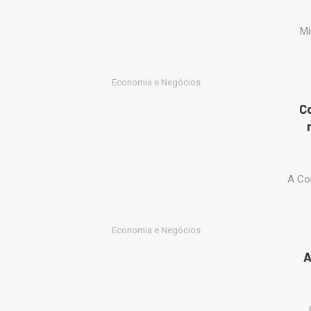
Mi
Economia e Negócios
Co
A Co
Economia e Negócios
A