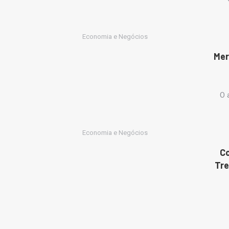
Economia e Negócios
Mer
O 
Economia e Negócios
Co
Tre