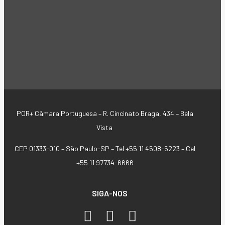
POR+ Câmara Portuguesa –
R. Cincinato Braga, 434 – Bela
Vista
CEP 01333-010 –
São Paulo-SP –
Tel +55 11 4508-5223 – Cel
+55 11 97734-6666
SIGA-NOS