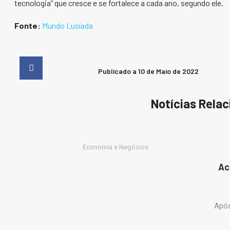
tecnologia” que cresce e se fortalece a cada ano, segundo ele.
Fonte:
Mundo Lusíada
Publicado a
10 de Maio de 2022
Notícias Rela
Economia e Negócios
Ac
Após