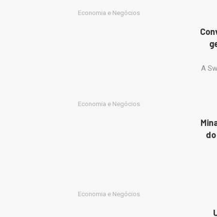
Economia e Negócios
Conv
g
A Sw
Economia e Negócios
Mina
do
Economia e Negócios