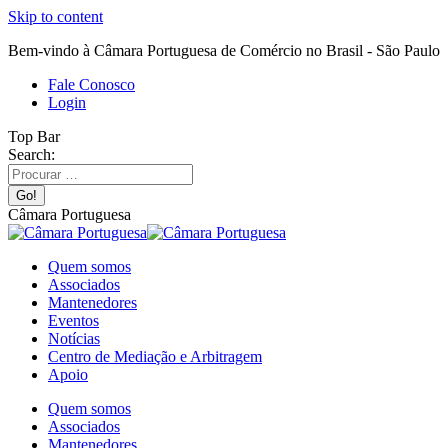
Skip to content
Bem-vindo à Câmara Portuguesa de Comércio no Brasil - São Paulo
Fale Conosco
Login
Top Bar
Search:
Câmara Portuguesa
Quem somos
Associados
Mantenedores
Eventos
Notícias
Centro de Mediação e Arbitragem
Apoio
Quem somos
Associados
Mantenedores