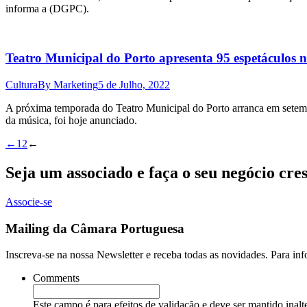
informa a (DGPC).
Teatro Municipal do Porto apresenta 95 espetáculos
Cultura
By
Marketing
5 de Julho, 2022
A próxima temporada do Teatro Municipal do Porto arranca em setemb
da música, foi hoje anunciado.
←
1
2
←
Seja um associado e faça o seu negócio cre
Associe-se
Mailing da Câmara Portuguesa
Inscreva-se na nossa Newsletter e receba todas as novidades. Para in
Comments
Este campo é para efeitos de validação e deve ser mantido inalt